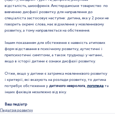
відсталість, шизофренія. Амстердамське товариство  по 
вивченню дисфазії розвитку для направлення до 
спеціаліста застосовує наступне: дитина, яка у 2 роки не 
говорить окремі слова, має відхилення у мовленнєвому 
розвитку, а тому направляється на обстеження. 
Іншим показанням для обстеження є наявність атипових 
форм відставання в психічному розвитку, аутистичні і 
препсихотичні симптоми, а також труднощі у читанні, 
якщо в історії дитини є ознаки дисфазії розвитку.
Отже, якщо у дитини є затримка мовленнєвого розвитку 
і критерії, які вказують на розлади розвитку, то дитина 
потребує обстеження у 
дитячого невролога
, 
логопеда
 та 
інших фахівців незалежно від віку.
Ваш педіатр
Педіатрія розвитку