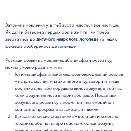
Затримка мовлення у дітей зустрічаються все частіше. 
Як діяти батькам з перших років життя і чи треба 
звертатись до 
дитячого невролога
, 
логопеда
 та інших 
фахівців розберемось детальніше.
Розлади розвитку мовлення, або дисфазії розвитку, 
можна умовно розділити на:
Істинна дисфазія, найбільш розповсюджений розлад 
– наприклад: дитина 2-річного віку, говорить лише 
декілька слів, або порушена вимова звуків, в той час 
коли розуміння мови в нормі або вище. Показники 
розумового розвитку в нормі, дитина емоційно і 
соціально прекрасно взаємодіє з іншими.
Важка експресивна затримка – коли дитина погано 
говорить, або не говорить зовсім, однак розуміє 
мову, в її власній мові майже відсутні приголосні 