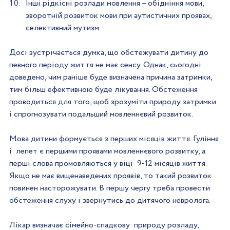
Інші рідкісні розлади мовлення – обідніння мови, 
зворотній розвиток мови при аутистичних проявах, 
селективний мутизм
Досі зустрічається думка, що обстежувати дитину до 
певного періоду життя не має сенсу. Однак, сьогодні 
доведено, чим раніше буде визначена причина затримки, 
тим більш ефективною буде лікування. Обстеження 
проводиться для того, щоб зрозуміти природу затримки 
і спрогнозувати подальший мовленнєвий розвиток.
Мова дитини формується з перших місяців життя. Гуління 
і  лепет є першими проявами мовленнєвого розвитку, а 
перші слова промовляються у віці  9-12 місяців життя. 
Якщо не має вищенаведених проявів, то такий розвиток 
повинен насторожувати. В першу чергу треба провести 
обстеження слуху і звернутись до дитячого невролога.
Лікар визначає сімейно-спадкову  природу розладу,  