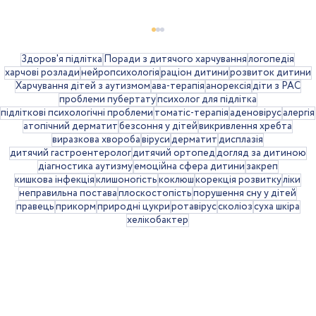
Здоров'я підлітка
Поради з дитячого харчування
логопедія
харчові розлади
нейропсихологія
раціон дитини
розвиток дитини
Харчування дітей з аутизмом
ава-терапія
анорексія
діти з РАС
проблеми пубертату
психолог для підлітка
підліткові психологічні проблеми
томатіс-терапія
аденовірус
алергія
атопічний дерматит
безсоння у дітей
викривлення хребта
виразкова хвороба
віруси
дерматит
дисплазія
дитячий гастроентеролог
дитячий ортопед
догляд за дитиною
діагностика аутизму
емоційна сфера дитини
закреп
кишкова інфекція
клишоногість
коклюш
корекція розвитку
ліки
Затримка розвитку мовлення
неправильна постава
плоскостопість
порушення сну у дітей
правець
прикорм
природні цукри
ротавірус
сколіоз
суха шкіра
дитини віком 3-5 років
хелікобактер