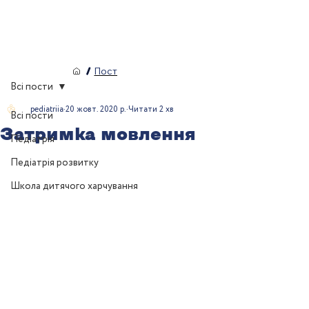
/
Пост
Всі пости
pediatriia
20 жовт. 2020 р.
Читати 2 хв
Всі пости
Затримка мовлення
Педіатрія
Педіатрія розвитку
Школа дитячого харчування