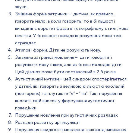
звуки.
Змішана форма затримки –  дитина, як правило, 
говорить мало, а коли говорить, то в більшості 
випадків є короткі фрази в телеграфному стилі, мова 
нечітка. У більшості випадків розуміння мови теж 
страждає.
Атипові форми. Діти не розуміють мову.
Загальна затримка мовлення –  діти говорять і 
розуміють мову інших, але як більш молодші діти. 
Цей діагноз може бути поставлений з 2,5 років
Аутистичний мутизм – цей синдром спостерігається 
у дітей, які говорять з великою кількістю ехолалій 
(повторень) та плутають “я” – “ти”. Такі порушення 
вносять свій внесок у формування аутистичної 
поведінки
Порушення мовлення при аутистичних розладах
Розлади розвитку артикуляції
Порушення швидкості мовлення: заїкання, запинання