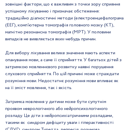
зовнішні фактори, що є важливим з точки зору сприяння 
успішному лікуванню і призначає обстеження: 
традиційно діагностичні методи (електроенцефалограма 
(ЕЕГ), комп’ютерна томографія головного мозку (КТ), 
магнітно резонансна томографія (МРТ). У половини 
випадків не виявляється яких-небудь причин.
Для вибору лікування велике значення мають аспекти 
опанування мови, а саме її сприйняття. У багатьох дітей з 
затримкою мовленнєвого розвитку наявні порушення 
слухового сприйняття. По цій причині може страждати 
розуміння мови. Недостатнє розуміння мови впливає як 
на її зміст мовлення, так і якість.
Затримка мовлення у дитини може бути супутнім 
проявом неврологічного або нейропсихологічного 
розладу. Це діти з нейропсихіатричними розладами, 
такими як  синдром дефіциту уваги і гіперактивності 
(СДУГ), синдром Туретта, депресія, розумова 