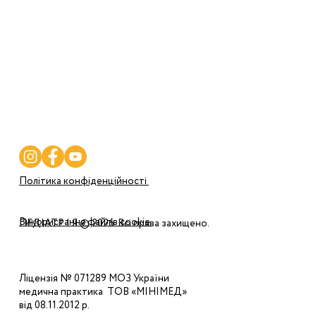
Послуги
Програми
Ціни
Корисне
Контакти
Політика конфіденційності
Використання файлів cookie
ПЕДІАТР І Я © 2026. Всі права захищено.
Ліцензія № 071289 МОЗ України
медична практика ТОВ «МІНІМЕД»
від 08.11.2012 р.