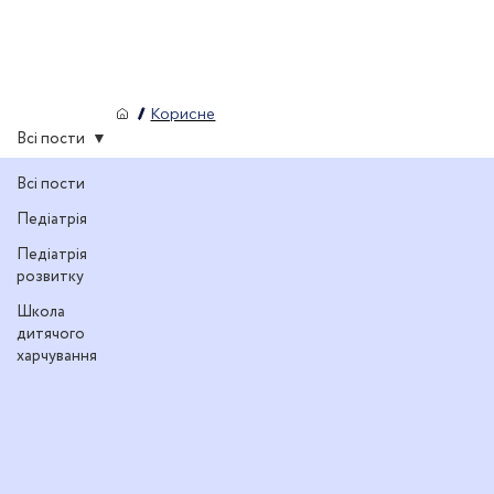
/
Корисне
Всі пости
Всі пости
Педіатрія
Педіатрія
розвитку
Школа
дитячого
харчування