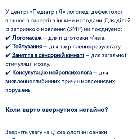
У центрі «Педіатр і Я» логопед-дефектолог 
працює в синергії з іншими методами. Для дітей 
із затримкою мовлення (ЗМР) ми поєднуємо:
✔️ 
Логомасаж
 — для підготовки м'язів.
✔️ 
Тейпування
 — для закріплення результату.
✔️ 
Заняття в сенсорній кімнаті
 — для загальної 
стимуляції мозку.
✔️ 
Консультацію нейропсихолога
 — для 
виявлення глибинних причин мовленнєвих 
порушень.
Коли варто звернутися негайно? 
Зверніть увагу на ці фізіологічні ознаки: