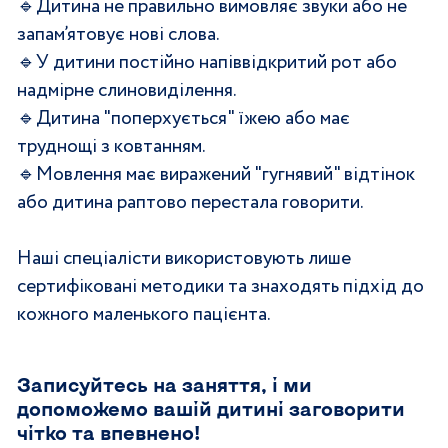
🔹
Дитина не правильно вимовляє звуки або не 
запам’ятовує нові слова.
🔹
У дитини постійно напіввідкритий рот або 
надмірне слиновиділення.
🔹
Дитина "поперхується" їжею або має 
труднощі з ковтанням.
🔹
Мовлення має виражений "гугнявий" відтінок 
або дитина раптово перестала говорити.
Наші спеціалісти використовують лише 
сертифіковані методики та знаходять підхід до 
кожного маленького пацієнта. 
Записуйтесь на заняття, і ми 
допоможемо вашій дитині заговорити 
чітко та впевнено!