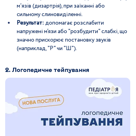
м'язів (дизартрія), при заїканні або 
сильному слиновиділенні.
Результат:
 допомагає розслабити 
напружені м’язи або "розбудити" слабкі, що 
значно прискорює постановку звуків 
(наприклад, "Р" чи "Ш").
2. Логопедичне тейпування 