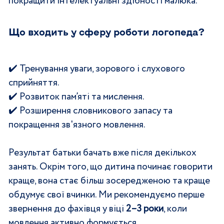
покращити інтелектуальні здібності малюка.
Що входить у сферу роботи логопеда?
✔️ 
Тренування уваги, зорового і слухового 
сприйняття.
✔️ 
Розвиток пам’яті та мислення.
✔️ 
Розширення словникового запасу та 
покращення зв'язного мовлення.
Результат батьки бачать вже після декількох 
занять. Окрім того, що дитина починає говорити 
краще, вона стає більш зосередженою та краще 
обдумує свої вчинки. Ми рекомендуємо перше 
звернення до фахівця у віці 
2–3 роки
, коли 
мовлення активно формується.