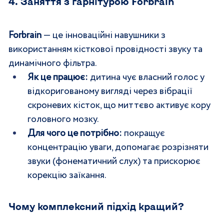
4. Заняття з гарнітурою Forbrain 
Forbrain
 — це інноваційні навушники з 
використанням кісткової провідності звуку та 
динамічного фільтра.
Як це працює:
 дитина чує власний голос у 
відкоригованому вигляді через вібрації 
скроневих кісток, що миттєво активує кору 
головного мозку.
Для чого це потрібно:
 покращує 
концентрацію уваги, допомагає розрізняти 
звуки (фонематичний слух) та прискорює 
корекцію заїкання.
Чому комплексний підхід кращий? 