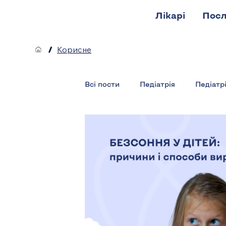
Лікарі
Посл
/
Корисне
Всі пости
Педіатрія
Педіатр