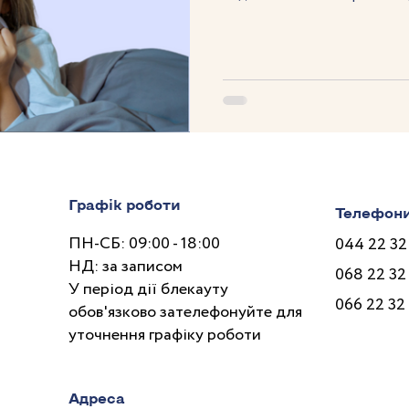
Графік роботи
Телефон
ПН-СБ: 09:00 - 18:00
044 22 32
НД: за записом
068 22 32
У період дії блекауту
066 22 32
обов'язково зателефонуйте для
уточнення графіку роботи
Адреса