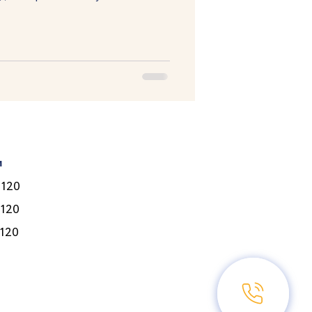
и
Лікарі
 120
Послуги
 120
Програми
 120
Ціни
Корисне
Контакти