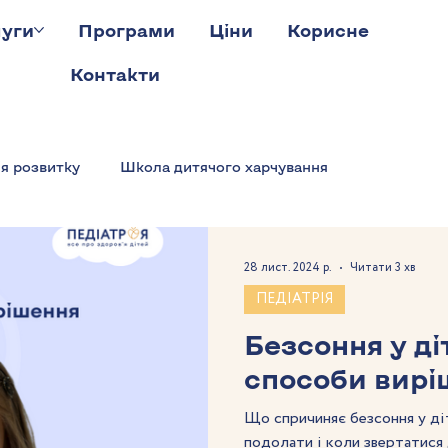
уги
Програми
Ціни
Корисне
Контакти
ія розвитку
Школа дитячого харчування
28 лист. 2024 р.
Читати 3 хв
ПЕДІАТРІЯ
Безсоння у ді
способи вирі
Що спричиняє безсоння у ді
подолати і коли звертатися 