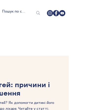
тей: причини і
шення
тей? Як допомогти дитині його
до лікаря. Читайте у статті.