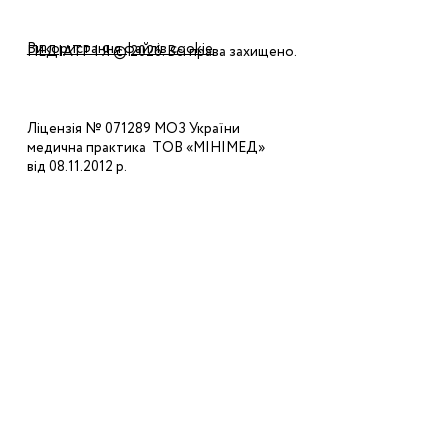
Політика конфіденційності
Використання файлів cookie
ПЕДІАТР І Я © 2026. Всі права захищено.
Ліцензія № 071289 МОЗ України
медична практика ТОВ «МІНІМЕД»
від 08.11.2012 р.