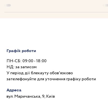
Дитина з аутизмом не їсть: що робити?
Які особливості харчування дітей з аутизмом? Як подолати 
перебірливість і відмову від їжі? На ці та інші питання
відповідаємо у статті.
Графік роботи
ПН-СБ: 09:00 - 18:00
НД: за записом
У період дії блекауту обов'язково
зателефонуйте для уточнення графіку роботи