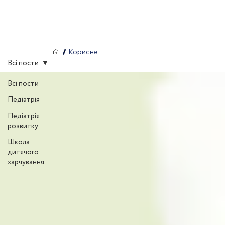
/
Корисне
Всі пости
Всі пости
Педіатрія
Педіатрія
розвитку
Школа
дитячого
харчування