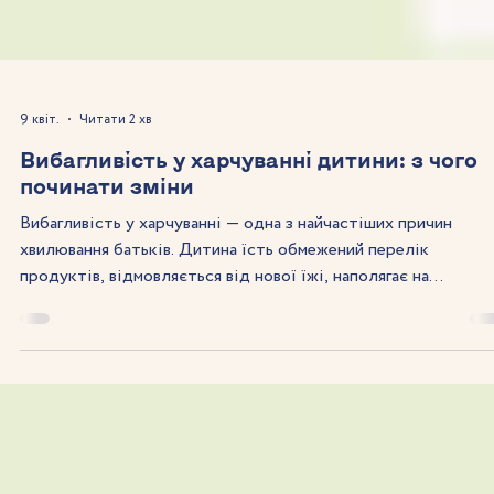
9 квіт.
Читати 2 хв
Вибагливість у харчуванні дитини: з чого
починати зміни
Вибагливість у харчуванні — одна з найчастіших причин
хвилювання батьків. Дитина їсть обмежений перелік
продуктів, відмовляється від нової їжі, наполягає на
«улюблених» стравах і може повністю ігнорувати овочі чи
білкові продукти. У більшості випадків це не хвороба і не
наслідок «розбалування», а віковий етап розвитку,
особливості темпераменту або сенсорної чутливості.
Починати зміни варто не з примусу чи різких заборон, а з