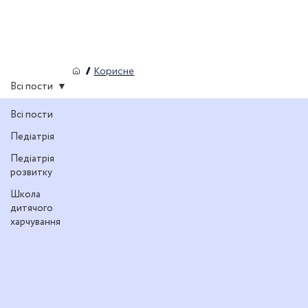
/
Корисне
Всі пости
Всі пости
Педіатрія
Педіатрія
розвитку
Школа
дитячого
харчування