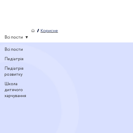
/
Корисне
Всі пости
Всі пости
Педіатрія
Педіатрія
розвитку
Школа
дитячого
харчування