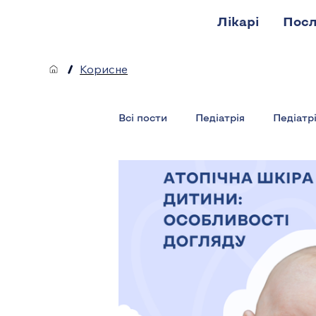
Лікарі
Посл
/
Корисне
Всі пости
Педіатрія
Педіатр