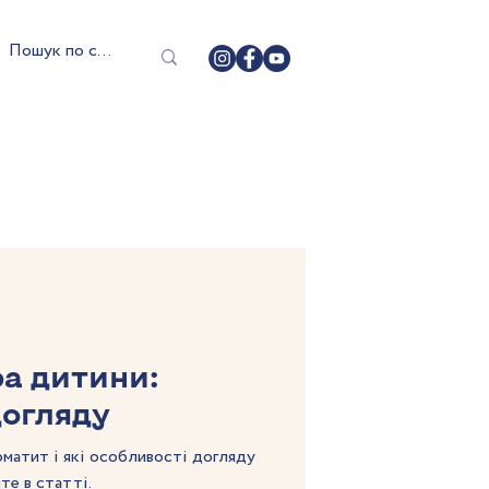
ра дитини:
догляду
матит і які особливості догляду
те в статті.