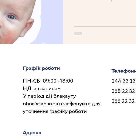
Графік роботи
Телефон
ПН-СБ: 09:00 - 18:00
044 22 32
НД: за записом
068 22 32
У період дії блекауту
066 22 32
обов'язково зателефонуйте для
уточнення графіку роботи
Адреса