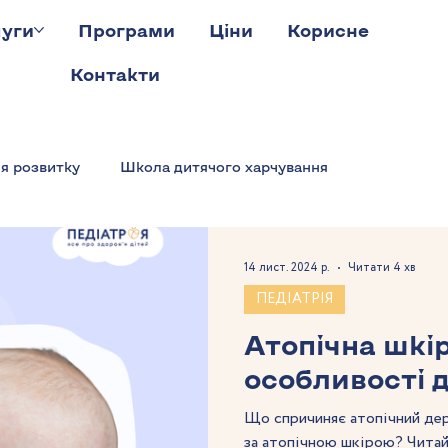
уги
Програми
Ціни
Корисне
Контакти
ія розвитку
Школа дитячого харчування
14 лист. 2024 р.
Читати 4 хв
ПЕДІАТРІЯ
Атопічна шкі
особливості 
Що спричиняє атопічний дер
за атопічною шкірою? Читай