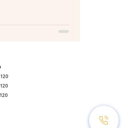
и
Лікарі
 120
Послуги
 120
Програми
 120
Ціни
Корисне
Контакти