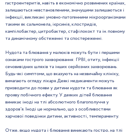
гастроентеритів, навіть в економічно розвинених країнах, 
залишаються невстановленими, значущими залишаються і 
інфекції, викликані умовно-патогенними мікроорганізмами 
такими як сальмонела, ієрсинія, клостридія, 
кампілобактер, цитробактер, стафілококт та ін. повному 
та динамічному обстеженні та спостереженні.
Нудота та блювання у малюків можуть бути і першими 
ознаками гострого захворювання: ГРВІ, отиту, інфекції 
сечовивідних шляхів та інших серйозних захворювань. 
Будь-які симптоми, що вказують на незвичайну клініку, 
вимагають огляду лікаря.Деякі медикаменти можуть 
призводити до появи у дитини нудоти та блювання як 
прояву побічного ефекту. У деяких дітей блювання 
виникає іноді на тлі абсолютного благополуччя у 
здоров'я. Іноді це нормально, що з особливостями 
харчової поведінки дитини, активності, темпераменту.
Отже, якщо нудота і блювання виникають гостро, на тлі 