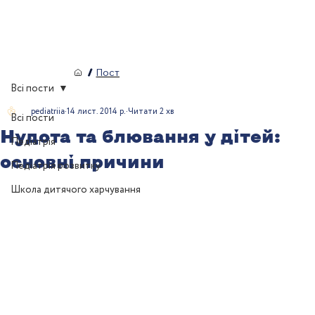
/
Пост
Всі пости
pediatriia
14 лист. 2014 р.
Читати 2 хв
Всі пости
Нудота та блювання у дітей:
Педіатрія
основні причини
Педіатрія розвитку
Школа дитячого харчування