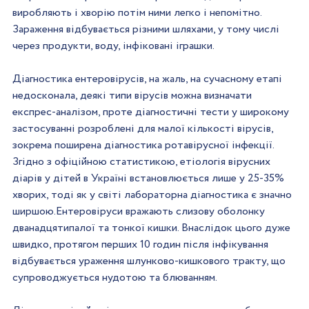
виробляють і хворію потім ними легко і непомітно. 
Зараження відбувається різними шляхами, у тому числі 
через продукти, воду, інфіковані іграшки.
Діагностика ентеровірусів, на жаль, на сучасному етапі 
недосконала, деякі типи вірусів можна визначати 
експрес-аналізом, проте діагностичні тести у широкому 
застосуванні розроблені для малої кількості вірусів, 
зокрема поширена діагностика ротавірусної інфекції. 
Згідно з офіційною статистикою, етіологія вірусних 
діарів у дітей в Україні встановлюється лише у 25-35% 
хворих, тоді як у світі лабораторна діагностика є значно 
ширшою.Ентеровіруси вражають слизову оболонку 
дванадцятипалої та тонкої кишки. Внаслідок цього дуже 
швидко, протягом перших 10 годин після інфікування 
відбувається ураження шлунково-кишкового тракту, що 
супроводжується нудотою та блюванням.