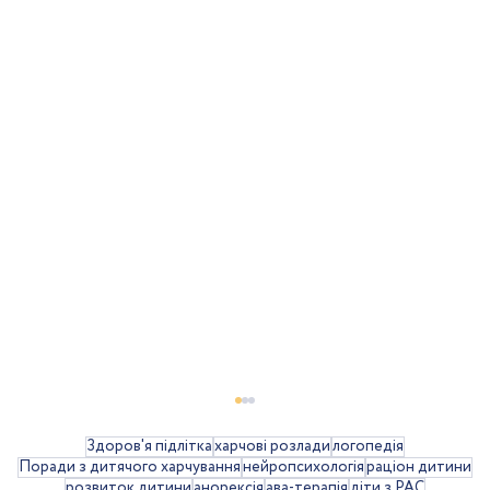
Здоров'я підлітка
харчові розлади
логопедія
Поради з дитячого харчування
нейропсихологія
раціон дитини
розвиток дитини
анорексія
ава-терапія
діти з РАС