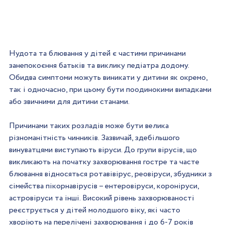
Нудота та блювання у дітей є частими причинами 
занепокоєння батьків та виклику педіатра додому. 
Обидва симптоми можуть виникати у дитини як окремо, 
так і одночасно, при цьому бути поодинокими випадками 
або звичними для дитини станами.
Причинами таких розладів може бути велика 
різноманітність чинників. Зазвичай, здебільшого 
винуватцями виступають віруси. До групи вірусів, що 
викликають на початку захворювання гостре та часте 
блювання відносяться ротавівірус, реовіруси, збудники з 
сімейства пікорнавірусів – ентеровіруси, короніруси, 
астровіруси та інші. Високий рівень захворюваності 
реєструється у дітей молодшого віку, які часто 
хворіють на перелічені захворювання і до 6-7 років 