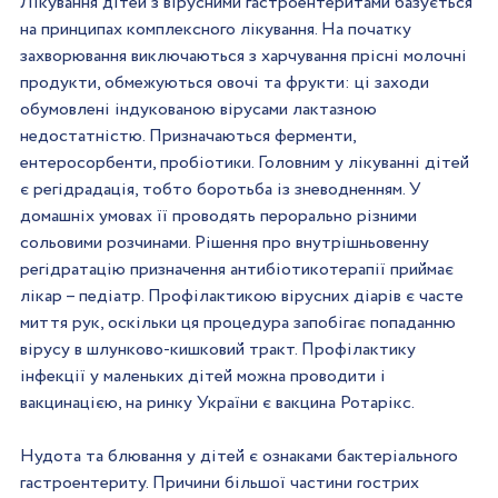
Лікування дітей з вірусними гастроентеритами базується 
на принципах комплексного лікування. На початку 
захворювання виключаються з харчування прісні молочні 
продукти, обмежуються овочі та фрукти: ці заходи 
обумовлені індукованою вірусами лактазною 
недостатністю. Призначаються ферменти, 
ентеросорбенти, пробіотики. Головним у лікуванні дітей 
є регідрадація, тобто боротьба із зневодненням. У 
домашніх умовах її проводять перорально різними 
сольовими розчинами. Рішення про внутрішньовенну 
регідратацію призначення антибіотикотерапії приймає 
лікар – педіатр. Профілактикою вірусних діарів є часте 
миття рук, оскільки ця процедура запобігає попаданню 
вірусу в шлунково-кишковий тракт. Профілактику 
інфекції у маленьких дітей можна проводити і 
вакцинацією, на ринку України є вакцина Ротарікс.
Нудота та блювання у дітей є ознаками бактеріального 
гастроентериту. Причини більшої частини гострих 