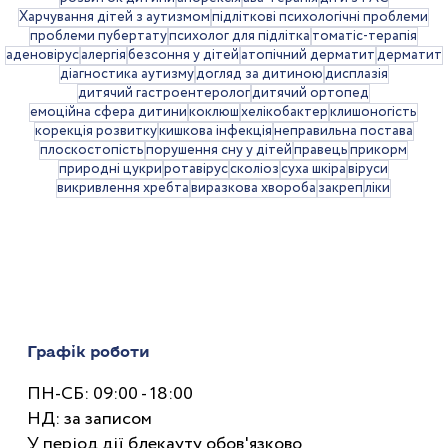
Харчування дітей з аутизмом
підліткові психологічні проблеми
проблеми пубертату
психолог для підлітка
томатіс-терапія
аденовірус
алергія
безсоння у дітей
атопічний дерматит
дерматит
діагностика аутизму
догляд за дитиною
дисплазія
дитячий гастроентеролог
дитячий ортопед
емоційна сфера дитини
коклюш
хелікобактер
клишоногість
корекція розвитку
кишкова інфекція
неправильна постава
Закреп у дітей: що потрібно знати
плоскостопість
порушення сну у дітей
правець
прикорм
природні цукри
ротавірус
сколіоз
суха шкіра
віруси
батькам
викривлення хребта
виразкова хвороба
закреп
ліки
Графік роботи
ПН-СБ: 09:00 - 18:00
НД: за записом
У період дії блекауту обов'язково