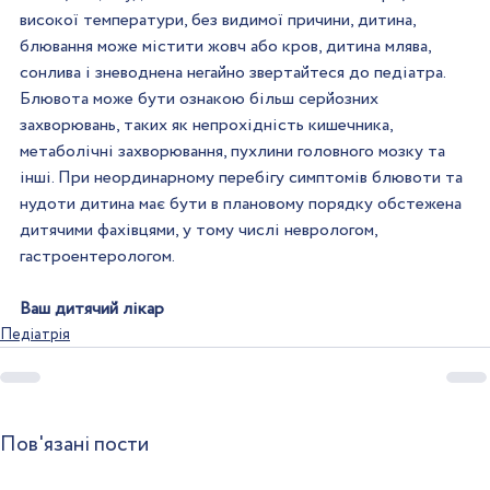
високої температури, без видимої причини, дитина, 
блювання може містити жовч або кров, дитина млява, 
сонлива і зневоднена негайно звертайтеся до педіатра. 
Блювота може бути ознакою більш серйозних 
захворювань, таких як непрохідність кишечника, 
метаболічні захворювання, пухлини головного мозку та 
інші. При неординарному перебігу симптомів блювоти та 
нудоти дитина має бути в плановому порядку обстежена 
дитячими фахівцями, у тому числі неврологом, 
гастроентерологом.
Ваш дитячий лікар
Педіатрія
Пов'язані пости