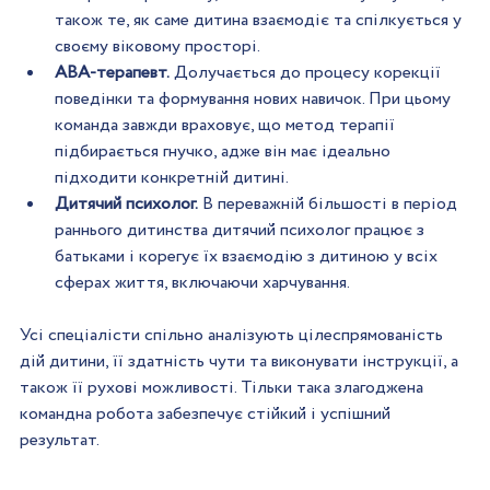
також те, як саме дитина взаємодіє та спілкується у 
своєму віковому просторі.  
ABA-терапевт.
 Долучається до процесу корекції 
поведінки та формування нових навичок. При цьому 
команда завжди враховує, що метод терапії 
підбирається гнучко, адже він має ідеально 
підходити конкретній дитині.  
Дитячий психолог.
 В переважній більшості в період 
раннього дитинства дитячий психолог працює з 
батьками і корегує їх взаємодію з дитиною у всіх 
сферах життя, включаючи харчування.  
Усі спеціалісти спільно аналізують цілеспрямованість 
дій дитини, її здатність чути та виконувати інструкції, а 
також її рухові можливості. Тільки така злагоджена 
командна робота забезпечує стійкий і успішний 
результат.  