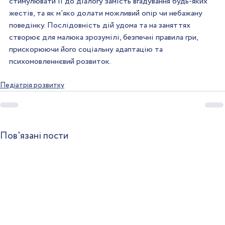
стимулювати її до діалогу замість вгадування будь-яких 
жестів, та як м'яко долати можливий опір чи небажану 
поведінку. Послідовність дій удома та на заняттях 
створює для малюка зрозумілі, безпечні правила гри, 
прискорюючи його соціальну адаптацію та 
психомовленнєвий розвиток.
Педіатрія розвитку
Пов'язані пости