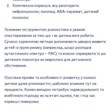
Комплексна корекція, яку реалізують 
нейропсихолог, логопед, ABA-терапевт, дитячий 
психолог.  
Головним інструментом діагностики є уважне 
спостереження за тим, що і як дитина вміє робити. 
Сучасні скринінгові методи допомагають швидко виявити 
дітей із групи ризику (наприклад, щодо розладів 
аутистичного спектра — РАС) та вчасно спрямувати їх до 
дитячого психіатра чи невролога для детального 
обстеження.  
Оскільки прояви та особливості розвитку у кожної 
дитини дуже різноманітні, шаблонні рішення тут не 
працюють. Кожен випадок потребує індивідуального та 
всебічного підходу як на етапі оцінки, так і під час 
корекції поведінки.  