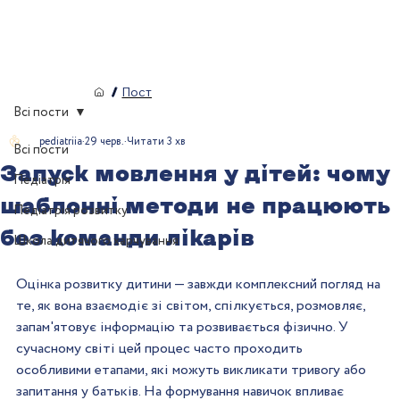
/
Пост
Всі пости
pediatriia
29 черв.
Читати 3 хв
Всі пости
Запуск мовлення у дітей: чому
Педіатрія
шаблонні методи не працюють
Педіатрія розвитку
без команди лікарів
Школа дитячого харчування
Оцінка розвитку дитини — завжди комплексний погляд на 
те, як вона взаємодіє зі світом, спілкується, розмовляє, 
запам'ятовує інформацію та розвивається фізично. У 
сучасному світі цей процес часто проходить 
особливими етапами, які можуть викликати тривогу або 
запитання у батьків. На формування навичок впливає 