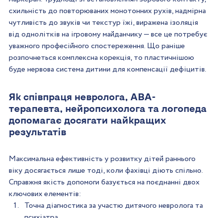
схильність до повторюваних монотонних рухів, надмірна 
чутливість до звуків чи текстур їжі, виражена ізоляція 
від однолітків на ігровому майданчику — все це потребує 
уважного професійного спостереження. Що раніше 
розпочнеться комплексна корекція, то пластичнішою 
буде нервова система дитини для компенсації дефіцитів.
Як співпраця невролога, ABA-
терапевта, нейропсихолога та логопеда 
допомагає досягати найкращих 
результатів
Максимальна ефективність у розвитку дітей раннього 
віку досягається лише тоді, коли фахівці діють спільно. 
Справжня якість допомоги базується на поєднанні двох 
ключових елементів:  
Точна діагностика за участю дитячого невролога та 
психіатра.  