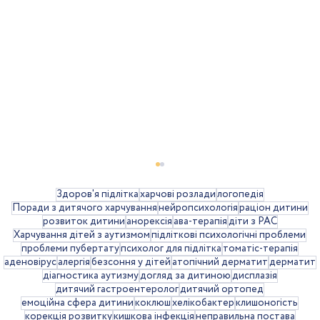
Здоров'я підлітка
харчові розлади
логопедія
Поради з дитячого харчування
нейропсихологія
раціон дитини
розвиток дитини
анорексія
ава-терапія
діти з РАС
Харчування дітей з аутизмом
підліткові психологічні проблеми
проблеми пубертату
психолог для підлітка
томатіс-терапія
аденовірус
алергія
безсоння у дітей
атопічний дерматит
дерматит
Затримка мовлення
діагностика аутизму
догляд за дитиною
дисплазія
дитячий гастроентеролог
дитячий ортопед
емоційна сфера дитини
коклюш
хелікобактер
клишоногість
корекція розвитку
кишкова інфекція
неправильна постава