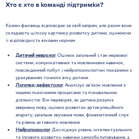
Хто є хто в команді підтримки?
Кожен фахівець відповідає за свій напрям, але разом вони 
складають цілісну картинку розвитку дитини, оцінюючи 
її відповідність віковим нормам.  
Дитячий невролог
.
 Оцінює загальний стан нервової 
системи, комунікативних та мовленнєвих навичок, 
повсякденний побут і нейропсихологічні показники з 
урахуванням точного віку дитини.  
Логопед-дефектолог
.
 Аналізує зв'язок мовлення з 
іншими психічними процесами та пізнавальною 
діяльністю. Він перевіряє, як дитина розуміє 
звернену мову, оцінює розвиток артикуляційного 
апарату, загальне звучання мови, фонематичний слух 
та рівень активного мовлення.  
Нейропсихолог
.
 Досліджує рівень інтелектуального 
та ігрового розвитку, навички самообслуговування, а 