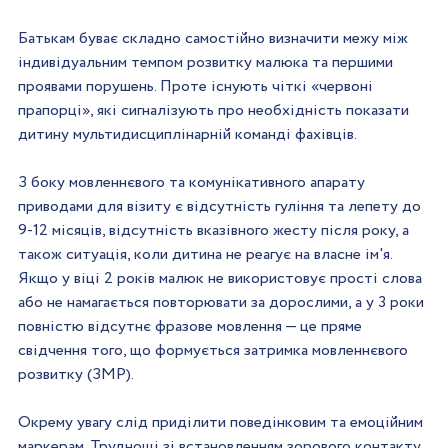
Батькам буває складно самостійно визначити межу між 
індивідуальним темпом розвитку малюка та першими 
проявами порушень. Проте існують чіткі «червоні 
прапорці», які сигналізують про необхідність показати 
дитину мультидисциплінарній команді фахівців.
З боку мовленнєвого та комунікативного апарату 
приводами для візиту є відсутність гуління та лепету до 
9-12 місяців, відсутність вказівного жесту після року, а 
також ситуація, коли дитина не реагує на власне ім'я. 
Якщо у віці 2 років малюк не використовує прості слова 
або не намагається повторювати за дорослими, а у 3 роки 
повністю відсутнє фразове мовлення — це пряме 
свідчення того, що формується затримка мовленнєвого 
розвитку (ЗМР).
Окрему увагу слід приділити поведінковим та емоційним 
маркерам. Труднощі зі встановленням зорового контакту, 