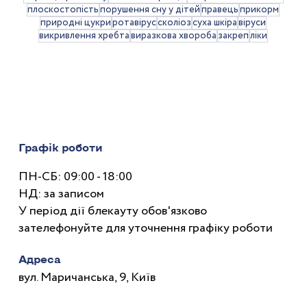
плоскостопість
порушення сну у дітей
правець
прикорм
природні цукри
ротавірус
сколіоз
суха шкіра
віруси
викривлення хребта
виразкова хвороба
закреп
ліки
Графік роботи
ПН-СБ: 09:00 - 18:00
НД: за записом
У період дії блекауту обов'язково
зателефонуйте для уточнення графіку роботи
Адреса
вул. Маричанська, 9, Київ