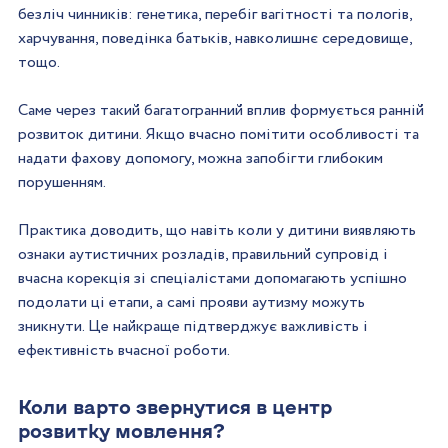
безліч чинників: генетика, перебіг вагітності та пологів, 
харчування, поведінка батьків, навколишнє середовище, 
тощо.  
Саме через такий багатогранний вплив формується ранній 
розвиток дитини. Якщо вчасно помітити особливості та 
надати фахову допомогу, можна запобігти глибоким 
порушенням. 
Практика доводить, що навіть коли у дитини виявляють 
ознаки аутистичних розладів, правильний супровід і 
вчасна корекція зі спеціалістами допомагають успішно 
подолати ці етапи, а самі прояви аутизму можуть 
зникнути. Це найкраще підтверджує важливість і 
ефективність вчасної роботи.  
Коли варто звернутися в центр 
розвитку мовлення?