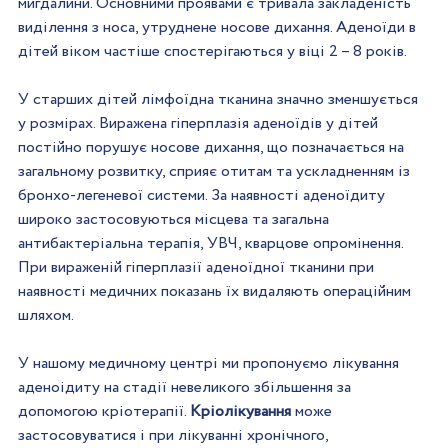
мигдалини. Основними проявами є тривала закладеність 
виділення з носа, утруднене носове дихання. Аденоїди в 
дітей віком частіше спостерігаються у віці 2 – 8 років.
У старших дітей лімфоїдна тканина значно зменшується 
у розмірах. Виражена гіперплазія аденоїдів у дітей 
постійно порушує носове дихання, що позначається на 
загальному розвитку, сприяє отитам та ускладненням із 
бронхо-легеневої системи. За наявності аденоїдиту 
широко застосовуються місцева та загальна 
антибактеріальна терапія, УВЧ, кварцове опромінення. 
При вираженій гіперплазії аденоїдної тканини при 
наявності медичних показань їх видаляють операційним 
шляхом.
У нашому медичному центрі ми пропонуємо лікування 
аденоідиту на стадії невеликого збільшення за 
допомогою кріотерапії. 
Кріолікування
 може 
застосовуватися і при лікуванні хронічного, 