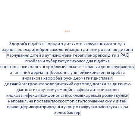
Здоров'я підлітка
Поради з дитячого харчування
логопедія
харчові розлади
нейропсихологія
раціон дитини
розвиток дитини
Харчування дітей з аутизмом
ава-терапія
анорексія
діти з РАС
проблеми пубертату
психолог для підлітка
підліткові психологічні проблеми
томатіс-терапія
аденовірус
алергія
атопічний дерматит
безсоння у дітей
викривлення хребта
виразкова хвороба
віруси
дерматит
дисплазія
дитячий гастроентеролог
дитячий ортопед
догляд за дитиною
діагностика аутизму
емоційна сфера дитини
закреп
кишкова інфекція
клишоногість
коклюш
корекція розвитку
ліки
Закреп у дітей: що потрібно знати
неправильна постава
плоскостопість
порушення сну у дітей
правець
прикорм
природні цукри
ротавірус
сколіоз
суха шкіра
батькам
хелікобактер