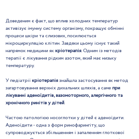
Доведеним є факт, що вплив холодних температур 
активізує імунну систему організму, покращує обмінні 
процеси шкіри та слизових, посилюється 
мікроциркуляцію клітин. Завдяки цьому існує такий 
напрямок медицини як 
кріотерапія
. Одним із методів 
терапії є лікування рідким азотом, який має низьку 
температуру.
У педіатрії 
кріотерапія
 знайшла застосування як метод 
загартовування верхніх дихальних шляхів, а саме 
при 
лікуванні аденоїдитів, вазомоторного, алергічного та 
хронічного ринітів у дітей
.
Частою патологією носоглотки у дітей є аденоїдити. 
Аденоїдити - одна з форм ринофарингіту, що 
супроводжується збільшенням і запаленням глоткової 