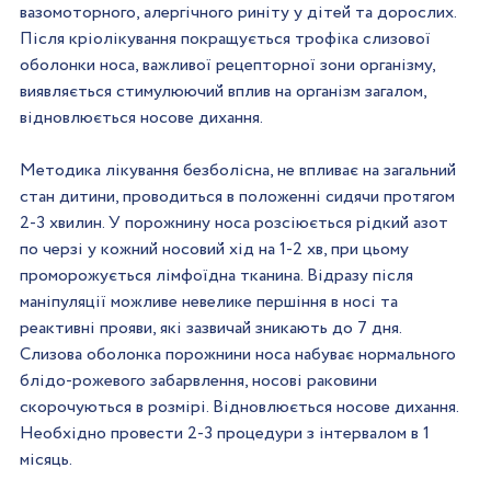
вазомоторного, алергічного риніту у дітей та дорослих. 
Після кріолікування покращується трофіка слизової 
оболонки носа, важливої ​​рецепторної зони організму, 
виявляється стимулюючий вплив на організм загалом, 
відновлюється носове дихання.
Методика лікування безболісна, не впливає на загальний 
стан дитини, проводиться в положенні сидячи протягом 
2-3 хвилин. У порожнину носа розсіюється рідкий азот 
по черзі у кожний носовий хід на 1-2 хв, при цьому 
проморожується лімфоїдна тканина. Відразу після 
маніпуляції можливе невелике першіння в носі та 
реактивні прояви, які зазвичай зникають до 7 дня. 
Слизова оболонка порожнини носа набуває нормального 
блідо-рожевого забарвлення, носові раковини 
скорочуються в розмірі. Відновлюється носове дихання. 
Необхідно провести 2-3 процедури з інтервалом в 1 
місяць.