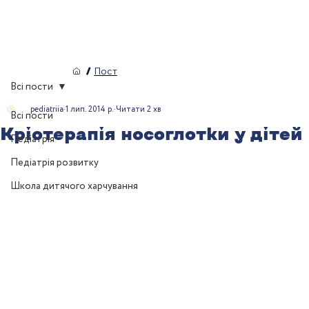
/
Пост
Всі пости
pediatriia
1 лип. 2014 р.
Читати 2 хв
Всі пости
Кріотерапія носоглотки у дітей
Педіатрія
Педіатрія розвитку
Школа дитячого харчування