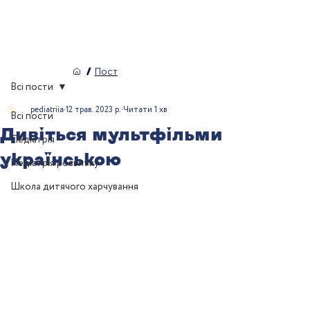
/
Пост
Всі пости
pediatriia
12 трав. 2023 р.
Читати 1 хв
Всі пости
Дивіться мультфільми
Педіатрія
українською
Педіатрія розвитку
Школа дитячого харчування