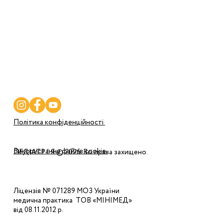
Послуги
Програми
Ціни
Корисне
Контакти
Політика конфіденційності
Використання файлів cookie
ПЕДІАТР І Я © 2026. Всі права захищено.
Ліцензія № 071289 МОЗ України
медична практика ТОВ «МІНІМЕД»
від 08.11.2012 р.