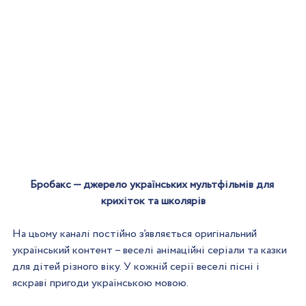
Бробакс — джерело українських мультфільмів для 
крихіток та школярів
⠀
На цьому каналі постійно з’являється оригінальний 
український контент – веселі анімаційні серіали та казки 
для дітей різного віку. У кожній серії веселі пісні і 
яскраві пригоди українською мовою.
⠀