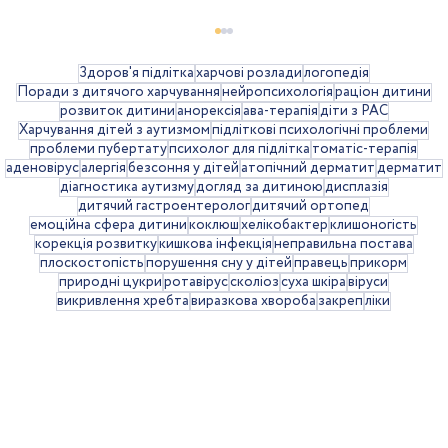
Здоров'я підлітка
харчові розлади
логопедія
Поради з дитячого харчування
нейропсихологія
раціон дитини
розвиток дитини
анорексія
ава-терапія
діти з РАС
Харчування дітей з аутизмом
підліткові психологічні проблеми
проблеми пубертату
психолог для підлітка
томатіс-терапія
аденовірус
алергія
безсоння у дітей
атопічний дерматит
дерматит
діагностика аутизму
догляд за дитиною
дисплазія
дитячий гастроентеролог
дитячий ортопед
емоційна сфера дитини
коклюш
хелікобактер
клишоногість
корекція розвитку
кишкова інфекція
неправильна постава
Святкові ритуали і традиції для
плоскостопість
порушення сну у дітей
правець
прикорм
природні цукри
ротавірус
сколіоз
суха шкіра
віруси
розвитку дитини
викривлення хребта
виразкова хвороба
закреп
ліки