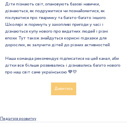
Діти пізнають світ, опановують базові навички, 
дізнаються, як подружитися чи познайомитися, як 
піклуватися про тваринку та багато-багато іншого. 
Школярі ж поринуть у захопливі пригоди у часі і 
дізнаються купу нового про видатних людей і різні 
епохи. Тут також знайдуться корисні підказки для 
дорослих, як залучити дітей до різних активностей.
⠀
Наша команда рекомендує підписатися на цей канал, аби 
дітки все більше розвивались і дізнавались багато нового 
про наш світ саме українською 💙💛
Дивитись
Педіатрія розвитку