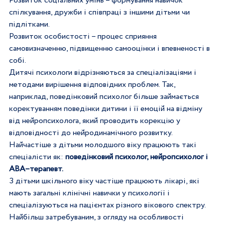
Розвиток соціальних умінь 
–
 формування навичок 
спілкування, дружби і співпраці з іншими дітьми чи 
підлітками.
Розвиток особистості – процес сприяння 
самовизначенню, підвищенню самооцінки і впевненості в 
собі.
Дитячі психологи відрізняються за спеціалізаціями і 
методами вирішення відповідних проблем. Так, 
наприклад, поведінковий психолог більше займається 
коректуванням поведінки дитини і її емоцій на відміну 
від нейропсихолога, який проводить корекцію у 
відповідності до нейродинамічного розвитку. 
Найчастіше з дітьми молодшого віку працюють такі 
спеціалісти як: 
поведінковий психолог, нейропсихолог і 
АВА–терапевт.
З дітьми шкільного віку частіше працюють лікарі, які 
мають загальні клінічні навички у психології і 
спеціалізуються на пацієнтах різного вікового спектру. 
Найбільш затребуваним, з огляду на особливості 