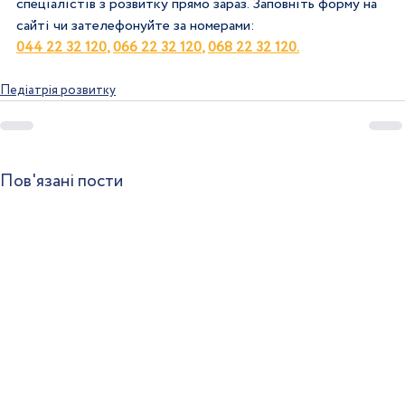
спеціалістів з розвитку прямо зараз. Заповніть форму на 
сайті чи зателефонуйте за номерами:
044 22 32 120
, 
066 22 32 120
, 
068 22 32 120
.
Педіатрія розвитку
Пов'язані пости