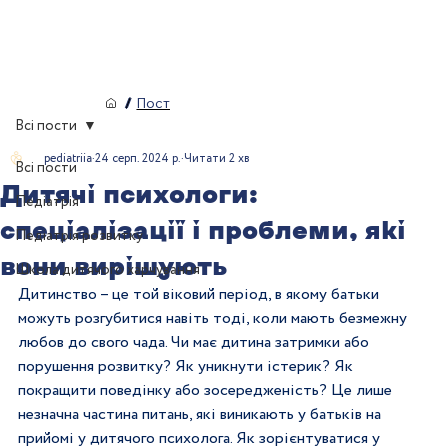
/
Пост
Всі пости
pediatriia
24 серп. 2024 р.
Читати 2 хв
Всі пости
Дитячі психологи:
Педіатрія
спеціалізації і проблеми, які
Педіатрія розвитку
вони вирішують
Школа дитячого харчування
Дитинство
 –
 це той віковий період, в якому батьки 
можуть розгубитися навіть тоді, коли мають безмежну 
любов до свого чада. Чи має дитина затримки або 
порушення розвитку? Як уникнути істерик? Як 
покращити поведінку або зосередженість? Це лише 
незначна частина питань, які виникають у батьків на 
прийомі у дитячого психолога. Як зорієнтуватися у 