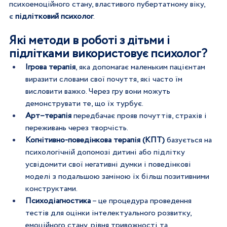
психоемоційного стану, властивого пубертатному віку, 
є
 підлітковий психолог
. 
Які методи в роботі з дітьми і 
підлітками використовує психолог?
Ігрова терапія
, яка допомагає маленьким пацієнтам 
виразити словами свої почуття, які часто їм 
висловити важко. Через гру вони можуть 
демонструвати те, що їх турбує.
Арт–терапія
 передбачає прояв почуттів, страхів і 
переживань через творчість.
Когнітивно-поведінкова терапія (КПТ)
 базується на 
психологічній допомозі дитині або підлітку 
усвідомити свої негативні думки і поведінкові 
моделі з подальшою заміною їх більш позитивними 
конструктами.
Психодіагностика
 – це процедура проведення 
тестів для оцінки інтелектуального розвитку, 
емоційного стану, рівня тривожності та 