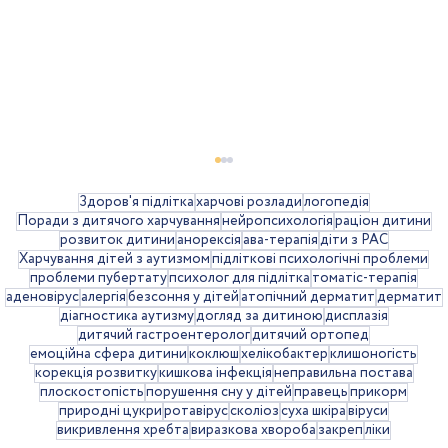
Здоров'я підлітка
харчові розлади
логопедія
Поради з дитячого харчування
нейропсихологія
раціон дитини
розвиток дитини
анорексія
ава-терапія
діти з РАС
Харчування дітей з аутизмом
підліткові психологічні проблеми
проблеми пубертату
психолог для підлітка
томатіс-терапія
аденовірус
алергія
безсоння у дітей
атопічний дерматит
дерматит
діагностика аутизму
догляд за дитиною
дисплазія
дитячий гастроентеролог
дитячий ортопед
емоційна сфера дитини
коклюш
хелікобактер
клишоногість
корекція розвитку
кишкова інфекція
неправильна постава
Святкові ритуали і традиції для
плоскостопість
порушення сну у дітей
правець
прикорм
природні цукри
ротавірус
сколіоз
суха шкіра
віруси
розвитку дитини
викривлення хребта
виразкова хвороба
закреп
ліки