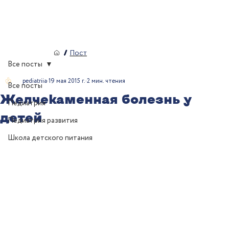
/
Пост
Все посты
pediatriia
19 мая 2015 г.
2 мин. чтения
Все посты
Желчекаменная болезнь у
Педиатрия
детей
Педиатрия развития
Школа детского питания