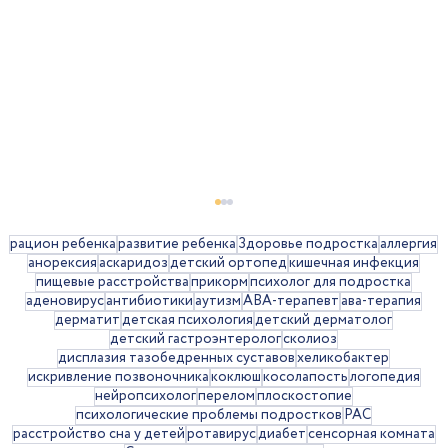
рацион ребенка
развитие ребенка
Здоровье подростка
аллергия
анорексия
аскаридоз
детский ортопед
кишечная инфекция
пищевые расстройства
прикорм
психолог для подростка
аденовирус
антибиотики
аутизм
АВА-терапевт
ава-терапия
дерматит
детская психология
детский дерматолог
детский гастроэнтеролог
сколиоз
дисплазия тазобедренных суставов
хеликобактер
искривление позвоночника
коклюш
косолапость
логопедия
нейропсихолог
перелом
плоскостопие
психологические проблемы подростков
РАС
Рвота у детей: когда стоит
расстройство сна у детей
ротавирус
диабет
сенсорная комната