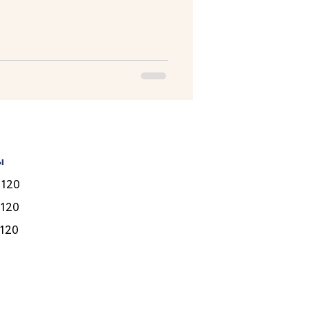
ы
Врачи
 120
Услуги
 120
Программы
 120
Цены
Полезное
Контакты