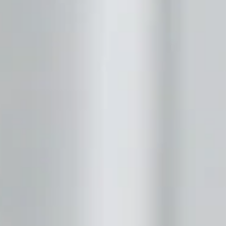
родители обращаются к логопеду. Но нередко возникает
вопрос: а кто такой логопед-дефектолог и чем он отличает
от «обычного» логопеда? Давайте разберемся простыми
словами. Речевые нарушения у детей могут иметь различные
причины. Условно их можно разделить на