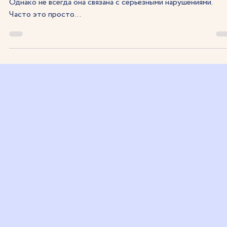
20 мая 2025 г.
2 мин. чтения
Рвота у детей: когда стоит обращаться к
врачу
Рвота у ребёнка нередко вызывает беспокойство у родител
Однако не всегда она связана с серьёзными нарушениями.
Часто это просто...