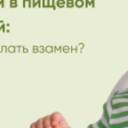
25 мар. 2025 г.
2 мин. чтения
Как распознать аллергию у ребенка:
важные советы для родителей
Аллергия у детей - вызов, с которым сталкиваются многие
родители. Ее симптомы могут быть незаметными, но они мог
существенно влиять на...