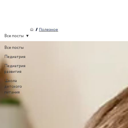
/
Полезное
Все посты
Все посты
Педиатрия
Педиатрия
развития
Школа
детского
питания