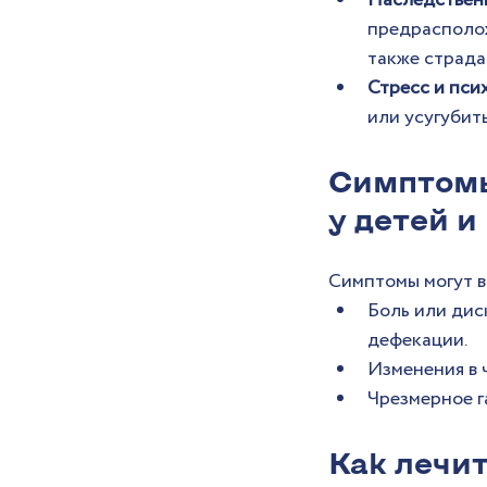
Наследственн
предрасполож
также страда
Стресс и пси
или усугубит
Симптомы
у детей и
Симптомы могут в
Боль или дис
дефекации.
Изменения в 
Чрезмерное г
Как лечи