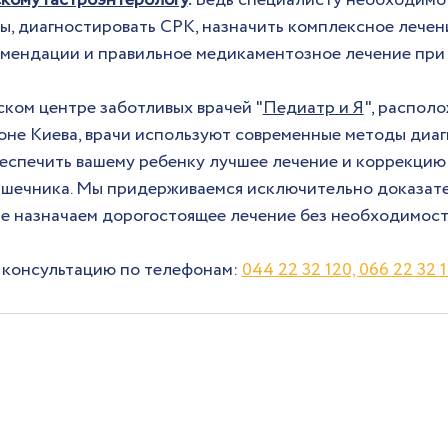
кому гастроэнтерологу
.
 Ведь специалисту необходимо
ы, диагностировать СРК, назначить комплексное лечен
мендации и правильное медикаментозное лечение при
ком центре заботливых врачей "
Педиатр и Я
", располо
оне Киева, врачи используют современные методы диаг
беспечить вашему ребенку лучшее лечение и коррекцию
шечника. Мы придерживаемся исключительно доказате
не назначаем дорогостоящее лечение без необходимости
 консультацию по телефонам: 
044 22 32 120, 066 22 32 1