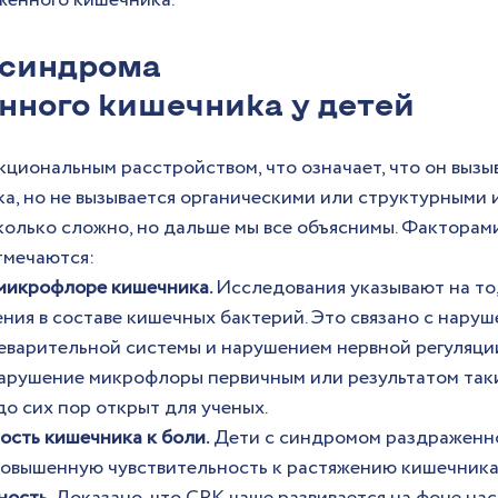
женного кишечника.
синдрома 
нного кишечника у детей
кциональным расстройством, что означает, что он вызы
а, но не вызывается органическими или структурными 
колько сложно, но дальше мы все объяснимы. Факторами
тмечаются:
микрофлоре кишечника. 
Исследования указывают на то,
ния в составе кишечных бактерий. Это связано с нару
варительной системы и нарушением нервной регуляции
нарушение микрофлоры первичным или результатом так
до сих пор открыт для ученых.
ость кишечника к боли.
 Дети с синдромом раздраженн
повышенную чувствительность к растяжению кишечника 