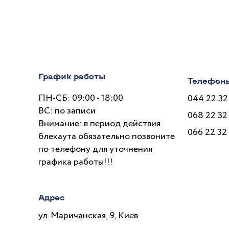
Рвота у детей: когда
Чт
стоит обращаться к
п
врачу
(
в
п
График работы
Телефон
ПН-СБ: 09:00 - 18:00
044 22 32
ВС: по записи
068 22 32
Внимание: в период действия
066 22 32
блекаута обязательно позвоните
по телефону для уточнения
графика работы!!!
Адрес
ул. Маричанская, 9, Киев