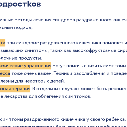
одростков
вные методы лечения синдрома раздраженного кишечн
ксный подход:
ета
 при синдроме раздраженного кишечника помогает и
ызывающих симптомы, таких как высокофруктозные сиро
лочные продукты.
изические упражнения
 могут помочь снизить симптомы
есса
 тоже очень важен. Техники расслабления и поведе
олезны для некоторых детей.
зная терапия
. В отдельных случаях может быть рекоме
е лекарства для облегчения симптомов.
 симптомы раздраженного кишечника у своего ребенка,