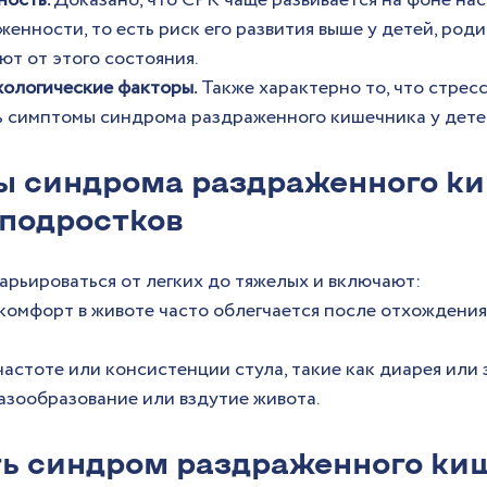
ость. 
Доказано, что СРК чаще развивается на фоне на
енности, то есть риск его развития выше у детей, род
ют от этого состояния.
хологические факторы.
 Также характерно то, что стресс
ь симптомы синдрома раздраженного кишечника у дете
 синдрома раздраженного ки
 подростков
арьироваться от легких до тяжелых и включают:
комфорт в животе часто облегчается после отхождения 
частоте или консистенции стула, такие как диарея или 
азообразование или вздутие живота.
ть синдром раздраженного киш