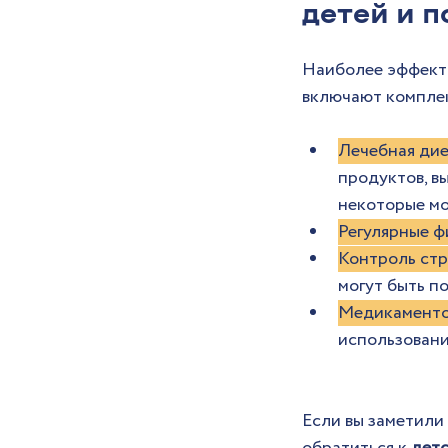
детей и п
Наиболее эффекти
включают компле
Лечебная ди
продуктов, в
некоторые мо
Регулярные ф
Контроль стр
могут быть п
Медикаменто
использовани
Если вы заметили