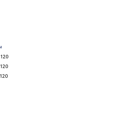
о такое когнитивно-
оведенческая терапия
КПТ) и почему ее
ыбирают детские
сихологи?
ы
Врачи
 120
Услуги
 120
Программы
 120
Цены
Полезное
Контакты