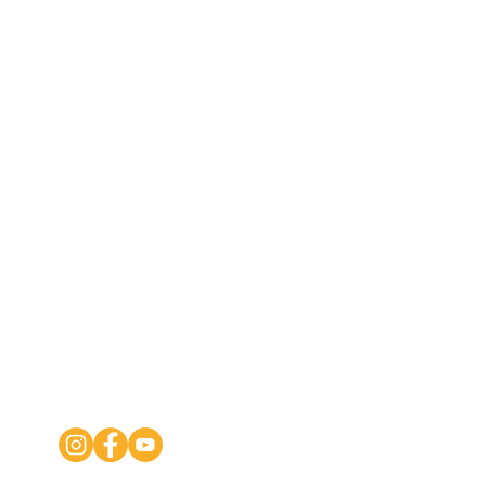
Логопед и логопед-
дефектолог: в чем
разница?