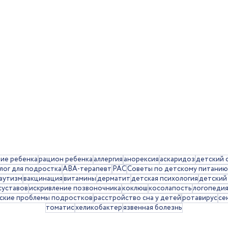
тие ребенка
рацион ребенка
аллергия
анорексия
аскаридоз
детский 
лог для подростка
АВА-терапевт
РАС
Советы по детскому питанию
аутизм
вакцинация
витамины
дерматит
детская психология
детский
суставов
искривление позвоночника
коклюш
косолапость
логопеди
ские проблемы подростков
расстройство сна у детей
ротавирус
се
томатис
хеликобактер
язвенная болезнь