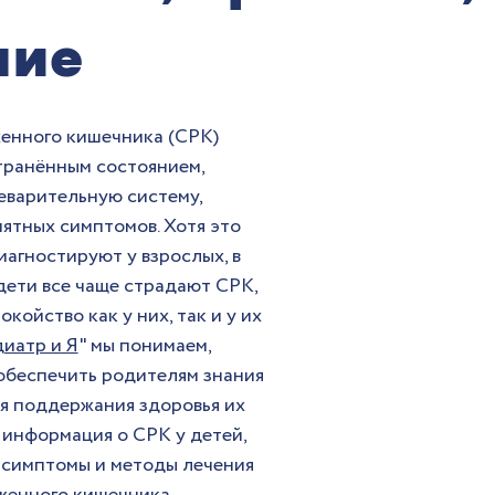
ние
енного кишечника (СРК) 
транённым состоянием, 
варительную систему, 
ятных симптомов. Хотя это 
агностируют у взрослых, в 
дети все чаще страдают СРК, 
койство как у них, так и у их 
иатр и Я
" мы понимаем, 
обеспечить родителям знания 
я поддержания здоровья их 
 информация о СРК у детей, 
 симптомы и методы лечения 