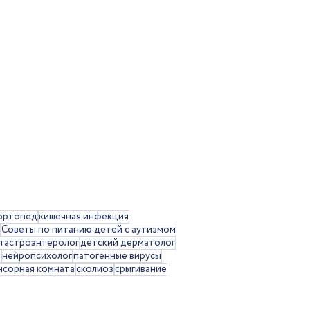
ортопед
кишечная инфекция
Советы по питанию детей с аутизмом
 гастроэнтеролог
детский дерматолог
я
нейропсихолог
патогенные вирусы
нсорная комната
сколиоз
срыгивание