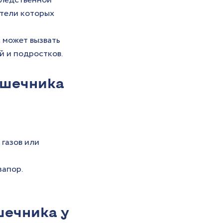
следственной 
ители которых 
 может вызвать 
й и подростков.
шечника 
газов или 
запор.
ечника у 