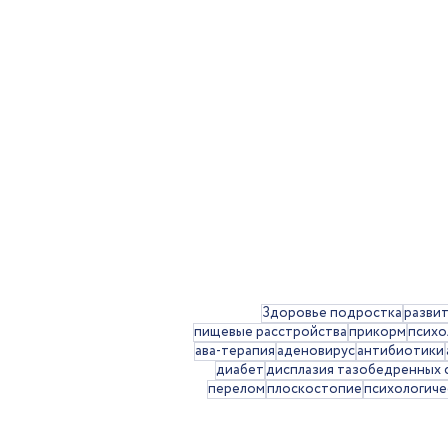
Здоровье подростка
разви
пищевые расстройства
прикорм
психо
ава-терапия
аденовирус
антибиотики
диабет
дисплазия тазобедренных 
перелом
плоскостопие
психологиче