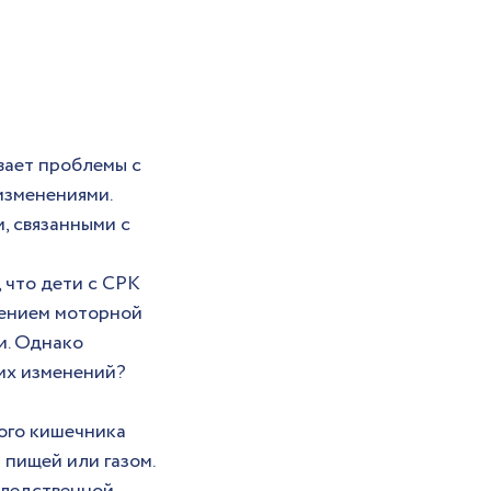
вает проблемы с 
изменениями. 
, связанными с 
 что дети с СРК 
шением моторной 
. Однако 
их изменений? 
ого кишечника 
пищей или газом.