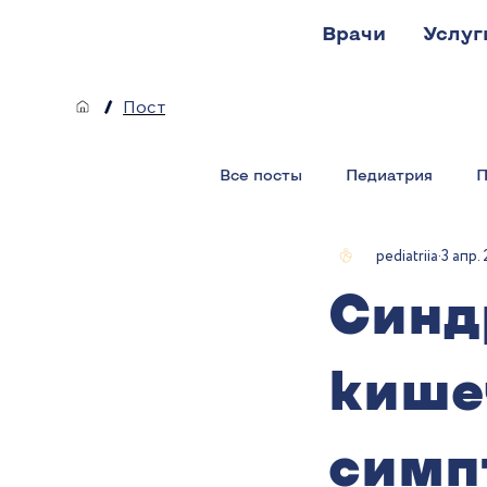
Врачи
Услуг
/
Пост
Все посты
Педиатрия
П
pediatriia
3 апр. 
Синд
кише
симп