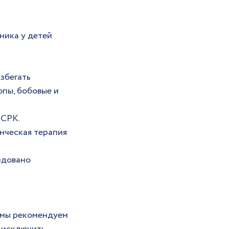
ика у детей 
збегать 
пы, бобовые и 
 СРК.
нческая терапия 
ндовано 
 мы рекомендуем 