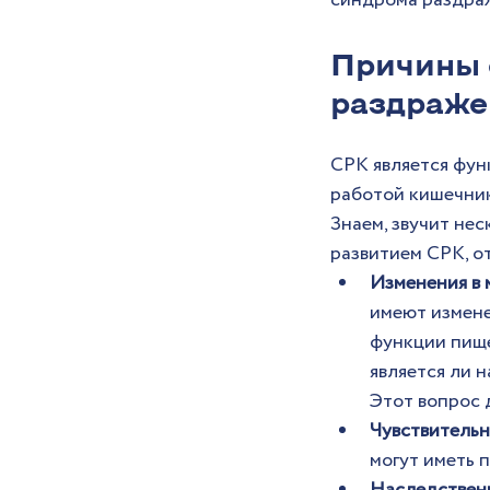
синдрома раздра
Причины 
раздраже
СРК является фун
работой кишечник
Знаем, звучит нес
развитием СРК, о
Изменения в 
имеют измене
функции пище
является ли 
Этот вопрос 
Чувствительн
могут иметь 