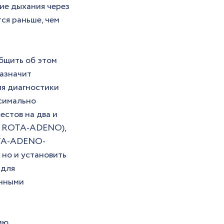
ие дыхания через 
ся раньше, чем 
бщить об этом 
азначит 
я диагностики 
симально 
стов на два и 
ST ROTA-ADENO), 
OTA-ADENO-
но и установить 
для 
нными 
ю, 