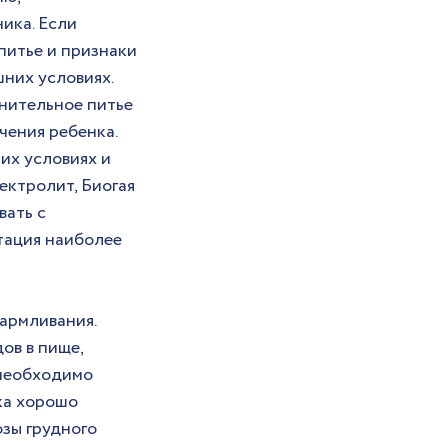
ка. Если 
питье и признаки 
них условиях.
нительное питье 
ения ребенка. 
х условиях и 
ктролит, Биогая 
ать с 
тация наиболее 
армливания. 
в в пище, 
 необходимо 
ка хорошо 
зы грудного 