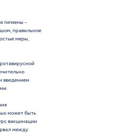
 гигиены – 
шом, правильное 
остые меры, 
ротавирусной 
ючительно 
м введением 
ми.
ия 
рых может быть 
урс вакцинации 
ервал между 