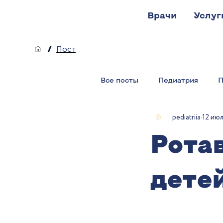
Врачи
Услуг
/
Пост
Все посты
Педиатрия
П
pediatriia
12 июл.
Рота
дете