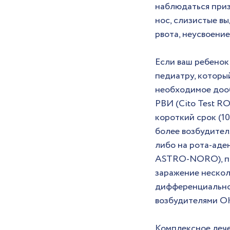
наблюдаться приз
нос, слизистые вы
рвота, неусвоени
Если ваш ребенок
педиатру, которы
необходимое дооб
РВИ (Cito Test R
короткий срок (10
более возбудител
либо на рота-ад
ASTRO-NORO), позв
заражение нескол
дифференциально
возбудителями О
Комплексное лече