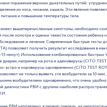
наки поражения верхних дыхательных путей: утруднен
деления из носа, чихание, кашель. Эти явления появляют
е питания и повышение температуры тела.
 имеет вышеперечисленные симптомы, необходимо соо
й после осмотра и оценки тяжести состояния ребенка н
следование и лечение. Современные быстрые тесты дл
OTA) позволяют получить результат исследования в мак
-15 минут). Использование комбинированных быстрых те
я диареи, например на рота и аденовирусы (CITО TE
ено- астро и норовирусы одновременно (CITO TEST R
оляют не только выявить эти возбудители за 10 мин., 
ькими возбудителями одновременно, что очень удобно 
й диагностики РВИ с другими наиболее распростране
КИ.
ние РВИ направлено, в первую очередь, на регидратаци