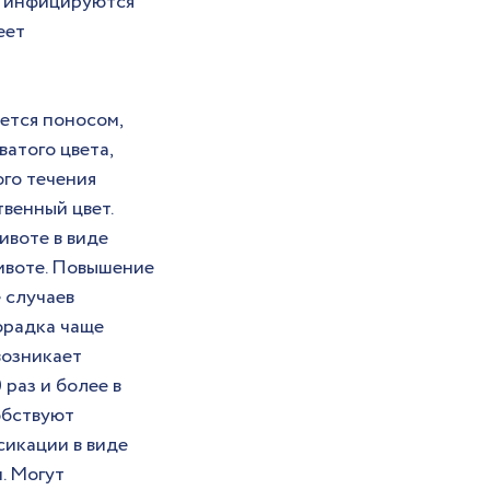
е инфицируются 
еет 
ется поносом, 
атого цвета, 
го течения 
венный цвет. 
воте в виде 
животе. Повышение 
 случаев 
орадка чаще 
возникает 
раз и более в 
обствуют 
икации в виде 
. Могут 