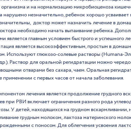
организма и на нормализацию микробиоценоза кишечни
а нарушено незначительно, ребенок хорошо усваивает 
значительны,  доктор может назначить лечение в домаш
октора необходимо начать выпаивание ребенка. Допол
и является главным условием быстрого и успешного леч
тация является высокоэффективным, простым в домашни
м. Используют глюкозо-солевые растворы (Humana-Эле
др.). Раствор для оральной регидратации можно чередов
вощными отварами без сахара, чаем. Оральная регидра
е применении с первых часов от начала заболевания.
понентом лечения является продолжение грудного вск
в при РВИ включает ограничения разного рода углеводо
тозы. У детей, находящихся на грудном вскармливании,
ливание грудным молоком, лактоза материнского моло
рожденными с поносом. Для облегчения усвоения лакто