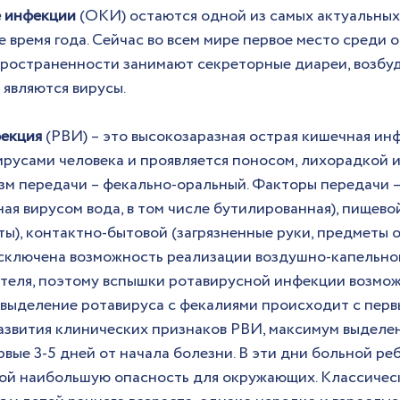
 инфекции
 (ОКИ) остаются одной из самых актуальных
 время года. Сейчас во всем мире первое место среди 
ространенности занимают секреторные диареи, возбу
являются вирусы.
фекция
 (РВИ) – это высокозаразная острая кишечная инф
русами человека и проявляется поносом, лихорадкой и 
м передачи – фекально-оральный. Факторы передачи –
я вирусом вода, в том числе бутилированная), пищевой
ы), контактно-бытовой (загрязненные руки, предметы
е исключена возможность реализации воздушно-капельно
теля, поэтому вспышки ротавирусной инфекции возможн
 выделение ротавируса с фекалиями происходит с перв
развития клинических признаков РВИ, максимум выделен
вые 3-5 дней от начала болезни. В эти дни больной ре
ой наибольшую опасность для окружающих. Классичес