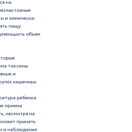
я на 
безлактозные 
и и химически 
ять пищу 
уменьшить объем 
оторые 
зма токсины 
вные и 
ругих кишечных 
ратура ребенка 
ле приема 
, несмотря на 
 может принять 
и и наблюдения 