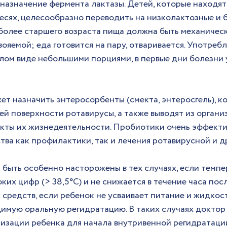
назначение фермента лактазы. Детей, которые находятс
есях, целесообразно переводить на низколактозные и 
 более старшего возраста пища должна быть механическ
ояемой; еда готовится на пару, отваривается. Употребл
лом виде небольшими порциями, в первые дни болезни 
ет назначить энтеросорбенты (смекта, энтеросгель), к
ей поверхности ротавирусы, а также выводят из органи
кты их жизнедеятельности. Пробиотики очень эффекти
тва как профилактики, так и лечения ротавирусной и д
быть особенно насторожены в тех случаях, если темпе
ких цифр (> 38,5°C) и не снижается в течение часа пос
редств, если ребенок не усваивает питание и жидкость
имую оральную регидратацию. В таких случаях доктор
изации ребенка для начала внутривенной регидратаци