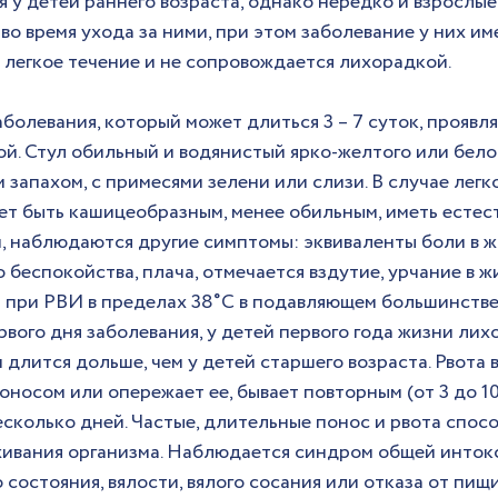
я у детей раннего возраста, однако нередко и взрослы
во время ухода за ними, при этом заболевание у них им
легкое течение и не сопровождается лихорадкой.
олевания, который может длиться 3 – 7 суток, проявля
й. Стул обильный и водянистый ярко-желтого или белов
 запахом, с примесями зелени или слизи. В случае легко
ет быть кашицеобразным, менее обильным, иметь естест
, наблюдаются другие симптомы: эквиваленты боли в жи
 беспокойства, плача, отмечается вздутие, урчание в 
 при РВИ в пределах 38˚С в подавляющем большинстве
вого дня заболевания, у детей первого года жизни лих
 длится дольше, чем у детей старшего возраста. Рвота 
носом или опережает ее, бывает повторным (от 3 до 10 
есколько дней. Частые, длительные понос и рвота спос
ивания организма. Наблюдается синдром общей интокс
состояния, вялости, вялого сосания или отказа от пищи