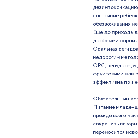
дезинтоксикацию 
состояние ребенк
обезвоживания не
Еще до прихода д
дробными порциям
Оральная регидра
недорогим методо
ОРС, регидрон, и 
фруктовыми или о
эффективна при е
Обязательным ком
Питание младенце
прежде всего лак
сохранить вскарм
переносится ново