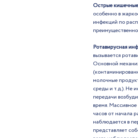
Острые кишечные
особенно в жаркое
инфекций по расп
преимущественно 
Ротавирусная ин
вызывается ротави
Основной механиз
(контаминированна
молочные продукт
среды и т.д.). Н
передачи возбуди
время. Массивное
часов от начала 
наблюдается в пер
представляет соб