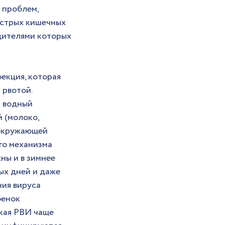
 проблем, 
острых кишечных 
дителями которых 
екция, которая 
рвотой. 
 водный 
 (молоко, 
 окружающей 
го механизма 
ы и в зимнее 
ых дней и даже 
ия вируса 
бенок 
кая РВИ чаще 