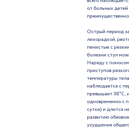
всего наблюдаетс
от больных детей 
преимущественно 
Острый период заб
лихорадкой, рвото
пенистые с резким
болезни стул мож
Наряду с поносом
приступов резкого
температуры тела
наблюдается с пер
превышает 38˚С, и
одновременно с по
сутки) и длится н
развитию обезвож
ухудшения общего 