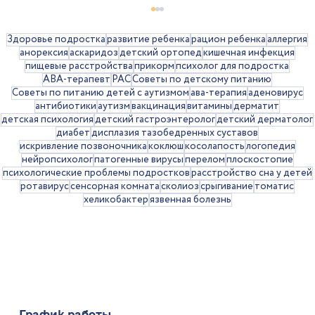
Здоровье подростка
развитие ребенка
рацион ребенка
аллергия
анорексия
аскаридоз
детский ортопед
кишечная инфекция
пищевые расстройства
прикорм
психолог для подростка
АВА-терапевт
РАС
Советы по детскому питанию
Советы по питанию детей с аутизмом
ава-терапия
аденовирус
антибиотики
аутизм
вакцинация
витамины
дерматит
детская психология
детский гастроэнтеролог
детский дерматолог
диабет
дисплазия тазобедренных суставов
искривление позвоночника
коклюш
косолапость
логопедия
нейропсихолог
патогенные вирусы
перелом
плоскостопие
Рвота у детей: когда стоит
психологические проблемы подростков
расстройство сна у детей
ротавирус
сенсорная комната
сколиоз
срыгивание
томатис
обращаться к врачу
хеликобактер
язвенная болезнь
График работы