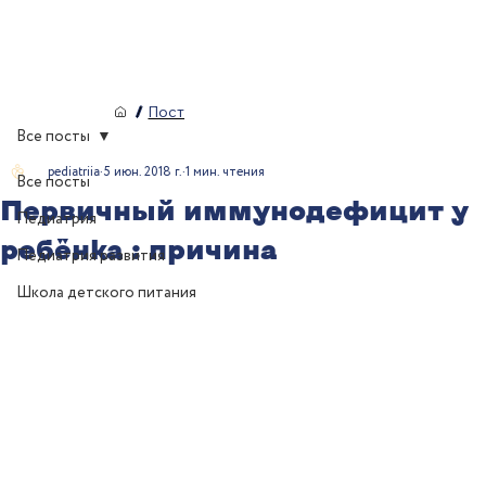
/
Пост
Все посты
pediatriia
5 июн. 2018 г.
1 мин. чтения
Все посты
Первичный иммунодефицит у
Педиатрия
ребёнка : причина
Педиатрия развития
Школа детского питания