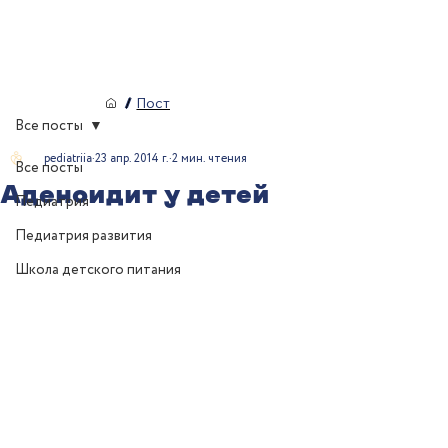
/
Пост
Все посты
pediatriia
23 апр. 2014 г.
2 мин. чтения
Все посты
Аденоидит у детей
Педиатрия
Педиатрия развития
Школа детского питания