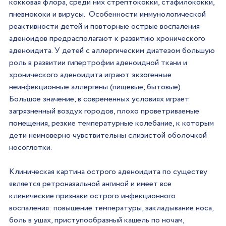
кокковая флора, среди них стрептококки, стафилококки, 
пневмококи и вирусы.  Особенности иммунологической 
реактивности детей и повторные острые воспаления 
аденоидов предрасполагают к развитию хронического 
аденоидита. У детей с аллергическим диатезом большую 
роль в развитии гипертрофии аденоидной ткани и 
хронического аденоидита играют экзогенные 
неинфекционные аллергены (пищевые, бытовые).  
Большое значение, в современных условиях играет 
загрязненный воздух городов, плохо проветриваемые 
помещения, резкие температурные колебание, к которым 
дети неимоверно чувствительны слизистой оболочкой 
носоглотки.
Клиническая картина острого аденоидита по существу 
является ретроназальной ангиной и имеет все 
клинические признаки острого инфекционного 
воспаления: повышение температуры, закладывание носа, 
боль в ушах, приступообразный кашель по ночам, 