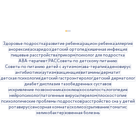
Здоровье подростка
развитие ребенка
рацион ребенка
аллергия
анорексия
аскаридоз
детский ортопед
кишечная инфекция
пищевые расстройства
прикорм
психолог для подростка
АВА-терапевт
РАС
Советы по детскому питанию
Советы по питанию детей с аутизмом
ава-терапия
аденовирус
антибиотики
аутизм
вакцинация
витамины
дерматит
детская психология
детский гастроэнтеролог
детский дерматолог
диабет
дисплазия тазобедренных суставов
искривление позвоночника
коклюш
косолапость
логопедия
нейропсихолог
патогенные вирусы
перелом
плоскостопие
Рвота у детей: когда стоит
психологические проблемы подростков
расстройство сна у детей
ротавирус
сенсорная комната
сколиоз
срыгивание
томатис
обращаться к врачу
хеликобактер
язвенная болезнь