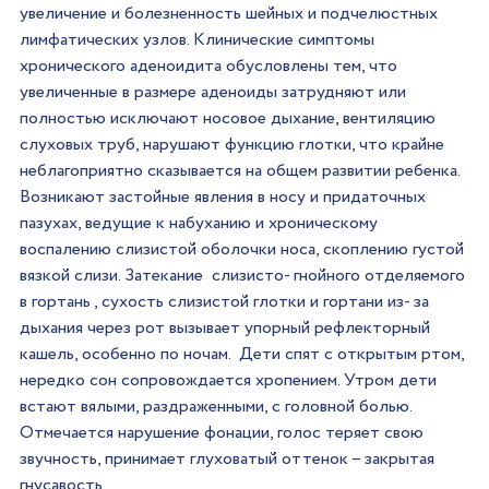
увеличение и болезненность шейных и подчелюстных 
лимфатических узлов. Клинические симптомы 
хронического аденоидита обусловлены тем, что 
увеличенные в размере аденоиды затрудняют или 
полностью исключают носовое дыхание, вентиляцию 
слуховых труб, нарушают функцию глотки, что крайне 
неблагоприятно сказывается на общем развитии ребенка. 
Возникают застойные явления в носу и придаточных 
пазухах, ведущие к набуханию и хроническому 
воспалению слизистой оболочки носа, скоплению густой 
вязкой слизи. Затекание  слизисто- гнойного отделяемого 
в гортань , сухость слизистой глотки и гортани из- за 
дыхания через рот вызывает упорный рефлекторный 
кашель, особенно по ночам.  Дети спят с открытым ртом, 
нередко сон сопровождается хропением. Утром дети 
встают вялыми, раздраженными, с головной болью.  
Отмечается нарушение фонации, голос теряет свою 
звучность, принимает глуховатый оттенок – закрытая 
гнусавость.