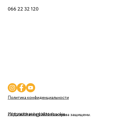
066 22 32 120
Врачи
Услуги
Программы
Цены
Полезное
Контакты
Политика конфиденциальности
Использование файлов cookie
ПЕДИАТР И Я © 2026. Все права защищены.