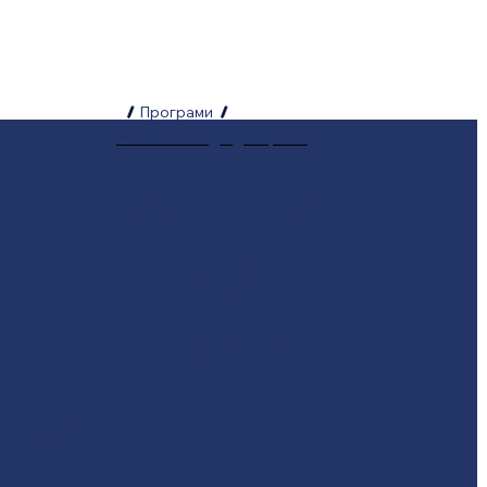
/
Програми
/
Для малюків від 1 до 3 років
Пакет послуг
"Для малюків
від 1 до 3
років"