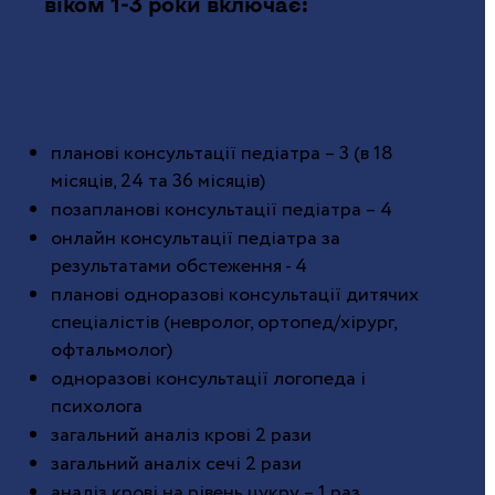
віком 1-3 роки включає:
планові консультації педіатра – 3 (в 18
місяців, 24 та 36 місяців)
позапланові консультації педіатра – 4
онлайн консультації педіатра за
результатами обстеження - 4
планові одноразові консультації дитячих
спеціалістів (невролог, ортопед/хірург,
офтальмолог)
одноразові консультації логопеда і
психолога
загальний аналіз крові 2 рази
загальний аналіх сечі 2 рази
аналіз крові на рівень цукру – 1 раз