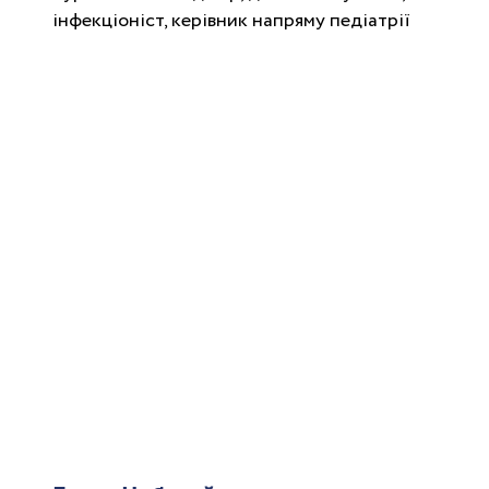
інфекціоніст, керівник напряму педіатрії