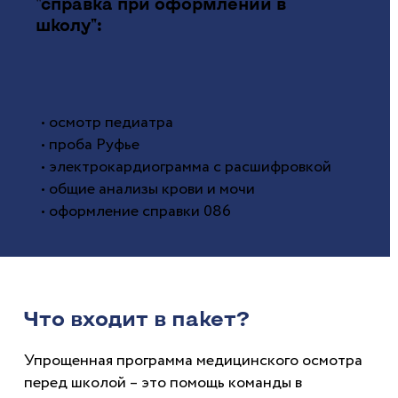
"справка при оформлении в
школу":
• осмотр педиатра
• проба Руфье
• электрокардиограмма с расшифровкой
• общие анализы крови и мочи
• оформление справки 086
Что входит в пакет?
Упрощенная программа медицинского осмотра
перед школой – это помощь команды в