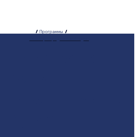
/
Программы
/
Осмотр перед школой "light"
Пакет услуг
"Осмотр
перед школой
light"