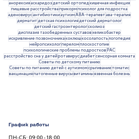
анорексия
аскаридоз
детский ортопед
кишечная инфекция
пищевые расстройства
прикорм
психолог для подростка
аденовирус
антибиотики
аутизм
АВА-терапевт
ава-терапия
дерматит
детская психология
детский дерматолог
детский гастроэнтеролог
сколиоз
дисплазия тазобедренных суставов
хеликобактер
искривление позвоночника
коклюш
косолапость
логопедия
нейропсихолог
перелом
плоскостопие
психологические проблемы подростков
РАС
Рвота у детей: когда стоит
расстройство сна у детей
ротавирус
диабет
сенсорная комната
Советы по детскому питанию
обращаться к врачу
Советы по питанию детей с аутизмом
срыгивание
томатис
вакцинация
патогенные вирусы
витамины
язвенная болезнь
График работы
ПН-СБ: 09:00 - 18:00