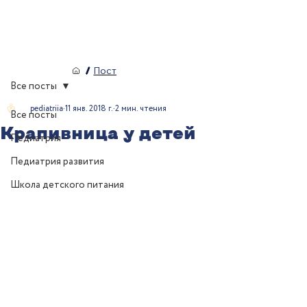
/
Пост
Все посты
pediatriia
11 янв. 2018 г.
2 мин. чтения
Все посты
Крапивница у детей
Педиатрия
Педиатрия развития
Школа детского питания