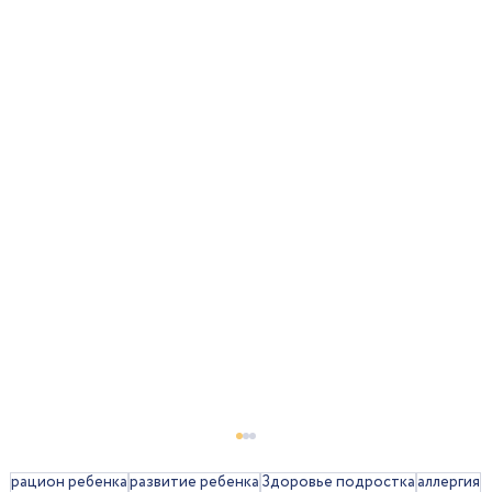
рацион ребенка
развитие ребенка
Здоровье подростка
аллергия