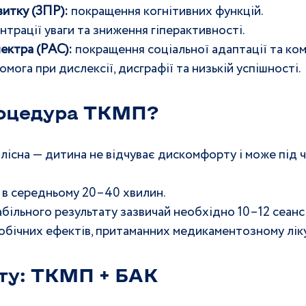
витку (ЗПР):
 покращення когнітивних функцій.
трації уваги та зниження гіперактивності.
ектра (РАС):
 покращення соціальної адаптації та ком
омога при дислексії, дисграфії та низькій успішності.
роцедура ТКМП? 
сна — дитина не відчуває дискомфорту і може під ча
є в середньому 20–40 хвилин.
більного результату зазвичай необхідно 10–12 сеансі
обічних ефектів, притаманних медикаментозному лік
ту: ТКМП + БАК 