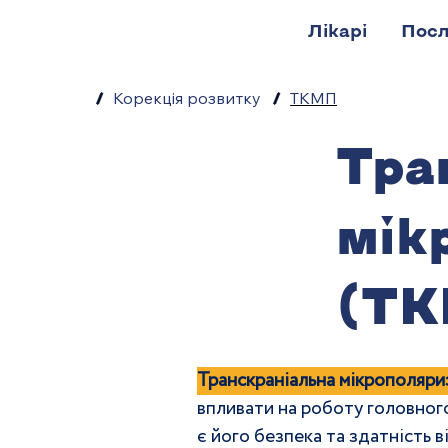
Лікарі
Посл
/
Корекція розвитку
/
ТКМП
Тра
мік
(ТК
Транскраніальна мікрополяр
впливати на роботу головног
є його безпека та здатність 