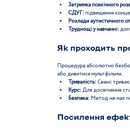
Затримка психічного роз
СДУГ:
 підвищення концен
Розлади аутистичного сп
Труднощі у навчанні:
 доп
Як проходить п
Процедура абсолютно безболі
або дивитися мультфільми.
Тривалість:
 Сеанс трива
Курс:
 Для досягнення ста
Безпека:
 Метод не має п
Посилення ефек