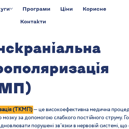
уги
Програми
Ціни
Корисне
Контакти
нскраніальна
рополяризація
МП)
изація (ТКМП)
— це високоефективна медична процеду
о мозку за допомогою слабкого постійного струму. 
відновлювати порушені зв'язки в нервовій системі, щ