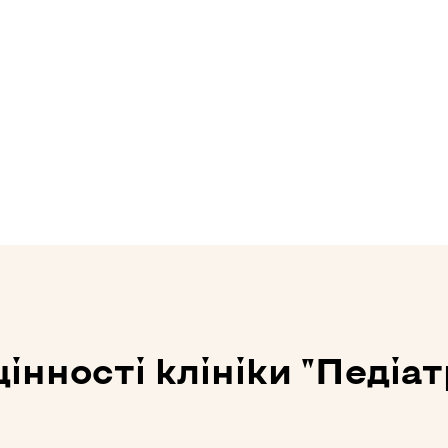
нності клініки "Педіатр