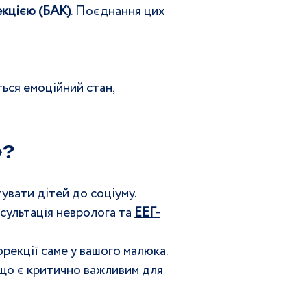
екцією (БАК)
. Поєднання цих 
ься емоційний стан, 
? 
увати дітей до соціуму.
ультація невролога та 
ЕЕГ-
рекції саме у вашого малюка.
 що є критично важливим для 