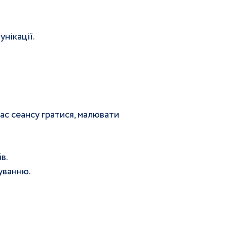
унікації.
с сеансу гратися, малювати 
в.
уванню.