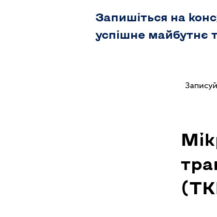
Запишіться на конс
успішне майбутнє т
Записуй
Мік
тра
(Т