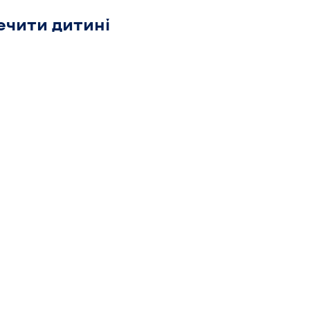
ечити дитині 
0