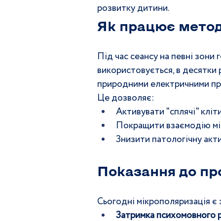
розвитку дитини.
Як працює метод
Під час сеансу на певні зони 
використовується, в десятки р
природними електричними про
Це дозволяє:
Активувати "сплячі" кліт
Покращити взаємодію мі
Знизити патологічну акти
Показання до п
Сьогодні мікрополяризація є 
Затримка психомовного 