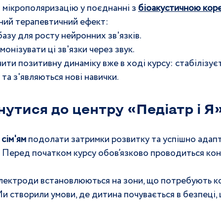
мікрополяризацію у поєднанні з 
біоакустичною кор
ний терапевтичний ефект:
базу для росту нейронних зв'язків.
монізувати ці зв'язки через звук.
ти позитивну динаміку вже в ході курсу: стабілізуєт
та з'являються нові навички.
утися до центру «Педіатр і Я»
 сім'ям
 подолати затримки розвитку та успішно адапт
 Перед початком курсу обов’язково проводиться конс
лектроди встановлюються на зони, що потребують ко
Ми створили умови, де дитина почувається в безпеці,