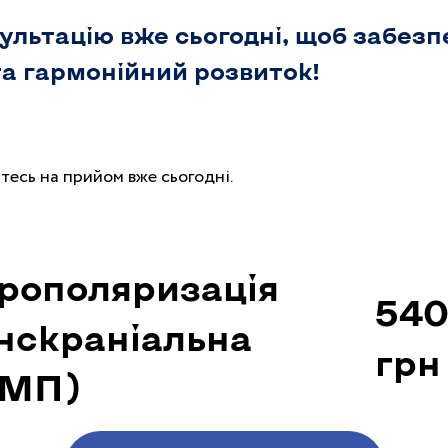
ультацію вже сьогодні, щоб забезп
а гармонійний розвиток!
тесь на прийом вже сьогодні.
рополяризація
54
нскраніальна
грн
КМП)