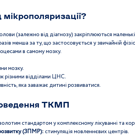
 мікрополяризації? 
голови (залежно від діагнозу) закріплюються маленькі
азів менша за ту, що застосовується у звичайній фізіот
цесами в самому мозку.
ини мозку.
ж різними відділами ЦНС.
вність, яка заважає дитині розвиватися.
роведення ТКМП 
золотим стандартом у комплексному лікуванні та коре
розвитку (ЗПМР):
 стимуляція мовленнєвих центрів.