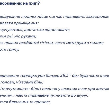
хворюванню на грип?
відування людних місць під час підвищеної захворювано
рювати приміщення;
арчуватися, достатньо відпочивати;
ми очі, ніс руками;
 правил особистої гігієни, часто мити руки з милом;
ти грипу.
двищення температури більше 38,5 * без будь-яких інш
голови, м'язовий біль;
тлочутливість- біль і печіння у власних очах при контакт
чним, і навіть підвищена чутливість до шуму;
ються блювання та пронос;