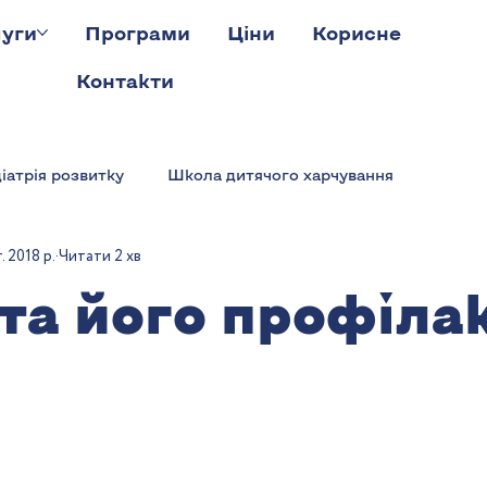
уги
Програми
Ціни
Корисне
Контакти
іатрія розвитку
Школа дитячого харчування
. 2018 р.
Читати 2 хв
та його профіла