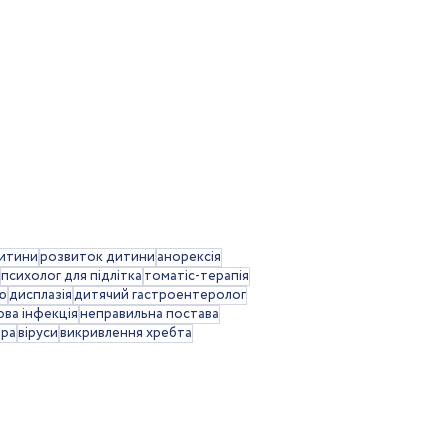
дитини
розвиток дитини
анорексія
психолог для підлітка
томатіс-терапія
ю
дисплазія
дитячий гастроентеролог
ова інфекція
неправильна постава
іра
віруси
викривлення хребта