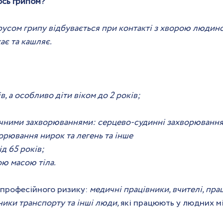
ось грипом?
русом грипу відбувається при контакті з хворою людино
ає та кашляє.
в, а особливо діти віком до 2 років;
чними захворюваннями: серцево-судинні захворювання, 
орювання нирок та легень та інше
д 65 років;
ою масою тіла.
и професійного ризику: 
медичні працівники, вчителі, прац
ники транспорту та інші люди, 
які працюють у людних мі