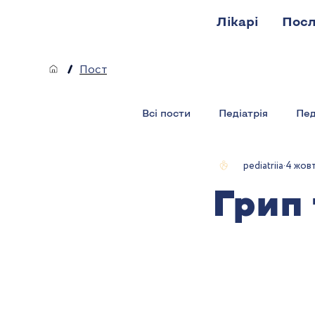
Лікарі
Посл
/
Пост
Всі пости
Педіатрія
Пед
pediatriia
4 жовт
Грип 