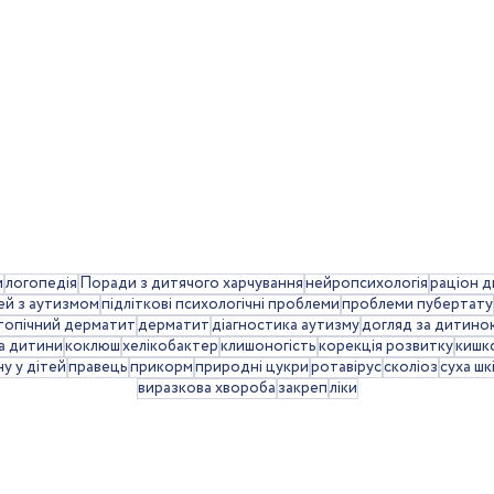
и
логопедія
Поради з дитячого харчування
нейропсихологія
раціон 
ей з аутизмом
підліткові психологічні проблеми
проблеми пубертату
топічний дерматит
дерматит
діагностика аутизму
догляд за дитино
а дитини
коклюш
хелікобактер
клишоногість
корекція розвитку
кишк
у у дітей
правець
прикорм
природні цукри
ротавірус
сколіоз
суха шк
виразкова хвороба
закреп
ліки