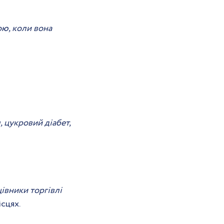
ю, коли вона 
цукровий діабет, 
івники торгівлі 
сцях.