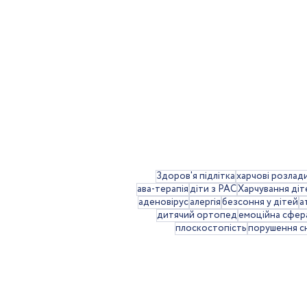
Здоров'я підлітка
харчові розлад
ава-терапія
діти з РАС
Харчування діт
аденовірус
алергія
безсоння у дітей
а
дитячий ортопед
емоційна сфер
плоскостопість
порушення сн
ГРВІ або застуда: як
лікувати в маленьких