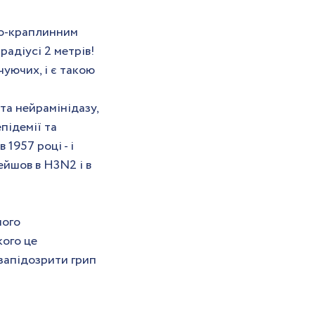
но-краплинним 
радіусі 2 метрів!
уючих, і є такою 
та нейрамінідазу, 
підемії та 
1957 році - і 
йшов в H3N2 і в 
ого 
ого це 
запідозрити грип 