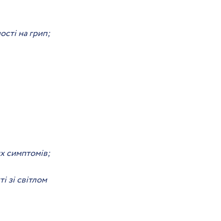
сті на грип;
их симптомів;
і зі світлом 