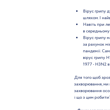
Вірус грипу 
шляхом. І най
Навіть при ле
в середньому 
Вірус грипу м
за рахунок мі
пандемії. Саме
вірус грипу H
1977 - H3N2 в
Для того щоб зроз
захворювання, ми 
захворювання особ
і що з цим робити