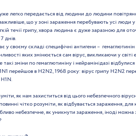
дуже легко передається від людини до людини повітря
важливіше, що у зоні зараження перебувають усі люди у 
гкій течії грипу, хвора людина є дуже заразною для оточ
7 днів.
ає у своєму складі специфічні антигени –  гемаглютинін 
нливості яких змінюється сам вірус, викликаючи у світі е
 такі зміни по гемаглютиніну і нейрамінідазі відбулися в 
1N1 перейшов в H2N2, 1968 року: вірус грипу H2N2 пере
 H1N.
уміти, як нам захиститься від цього небезпечного вірусн
повинні чітко розуміти, як відбувається зараження, для к
ливо небезпечне, як уникнути зараження, іноді можна 
?