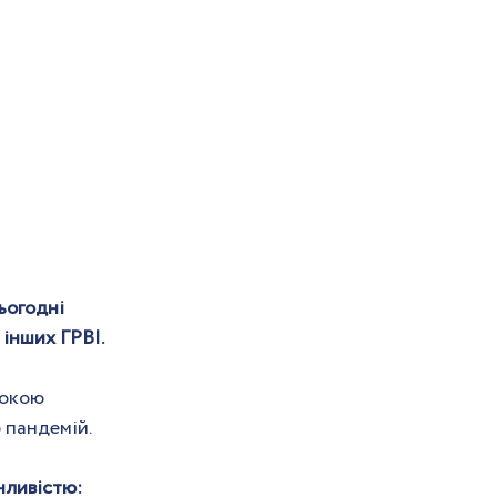
ьогодні 
 інших ГРВІ.
сокою 
о пандемій.
нливістю: