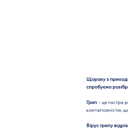
Щороку з приходом
спробуємо розібра
Грип
 – це гостра 
контагіозністю, щ
Вірус грипу відрі