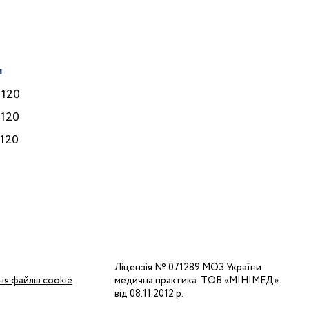
и
Лікарі
 120
Послуги
 120
Програми
 120
Ціни
Корисне
Контакти
Ліцензія № 071289 МОЗ України
я файлів cookie
медична практика ТОВ «МІНІМЕД»
від 08.11.2012 р.