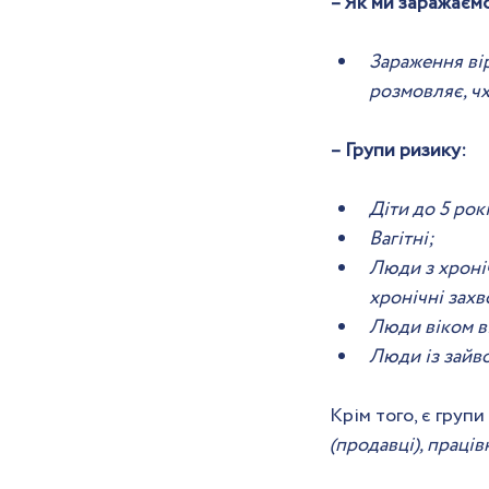
– Як ми заражаєм
Зараження ві
розмовляє, чх
– Групи ризику:
Діти до 5 рокі
Вагітні;
Люди з хроні
хронічні захв
Люди віком ві
Люди із зайв
Крім того, є груп
(продавці), праців