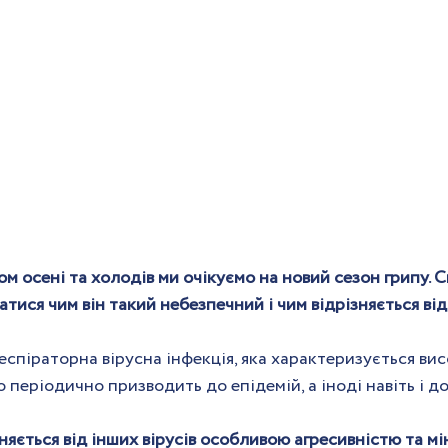
 осені та холодів ми очікуємо на новий сезон грипу. С
тися чим він такий небезпечний і чим відрізняється від
респіраторна вірусна інфекція, яка характеризується ви
о періодично призводить до епідемій, а іноді навіть і д
зняється від інших вірусів особливою агресивністю та мі